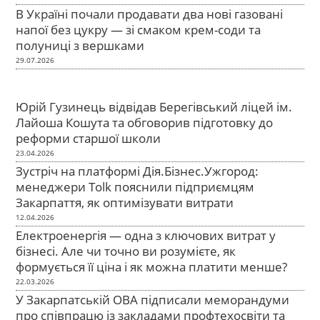
В Україні почали продавати два нові газовані
напої без цукру — зі смаком крем-соди та
полуниці з вершками
29.07.2026
Юрій Гузинець відвідав Берегівський ліцей ім.
Лайоша Кошута та обговорив підготовку до
реформи старшої школи
23.04.2026
Зустріч на платформі Дія.Бізнес.Ужгород:
менеджери Tolk пояснили підприємцям
Закарпаття, як оптимізувати витрати
12.04.2026
Електроенергія — одна з ключових витрат у
бізнесі. Але чи точно ви розумієте, як
формується її ціна і як можна платити менше?
22.03.2026
У Закарпатській ОВА підписали меморандуми
про співпрацю із закладами профтехосвіти та