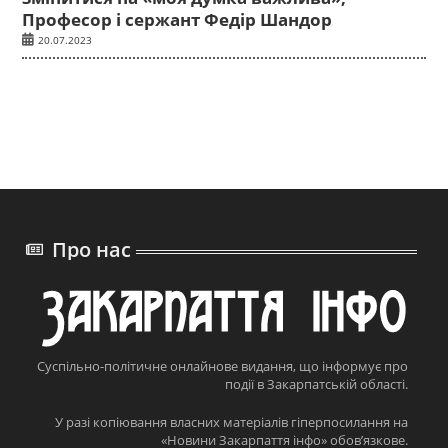
Професор і сержант Федір Шандор
20.07.2023
Про нас
Суспільно-політичне онлайнове видання, що інформує про
події в Закарпатській області.
У разі копіювання власних матеріалів гіперпосилання на
«Новини Закарпаття інфо» обов’язкове.