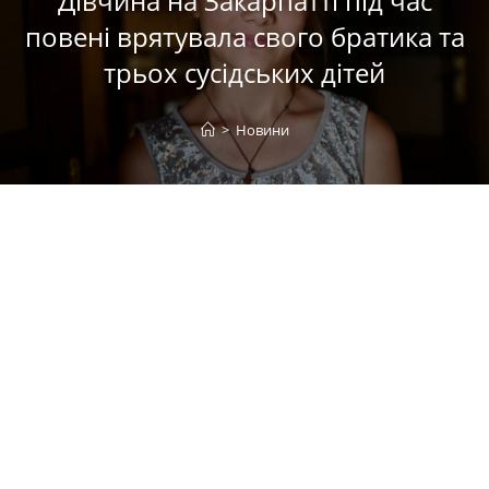
Дівчина на Закарпатті під час
повені врятувала свого братика та
трьох сусідських дітей
>
Новини