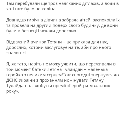
Там перебували ще троє наляканих дітлахів, а води в
хаті вже було по коліна.
Дванадцятирічна дівчина забрала дітей, заспокоїла їх
та провела на другий поверх свого будинку, де вони
були в безпеці і чекали дорослих.
Відважний вчинок Тетяни – це приклад для нас,
дорослих, котрий заслуговує на те, аби про нього
знали всі.
Я, як тато, навіть не можу уявити, що переживали в
той момент батьки.Тетяна Тулайдан – маленька
геройка з великим серцем!Тож сьогодні звернувся до
ДСНС України з проханням номінувати Тетяну
Тулайдан на здобуття премії «Герой-рятувальник
року».