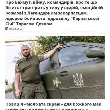
Про Бахмут, війну, командирів, про те що
бісить і тригерить у тилу у щирій, емоційній
розмові з Легендарним закарпатцем,
лідером бойового підрозділу “Карпатської
Січі” Тарасом Деяком
04.08.2023
Позиція «моя хата скраю» для кожного має
змінитися на «моя думка важлива», –