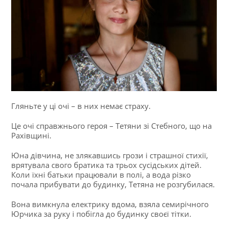
Гляньте у ці очі – в них немає страху.
Це очі справжнього героя – Тетяни зі Стебного, що на
Рахівщині.
Юна дівчина, не злякавшись грози і страшної стихії,
врятувала свого братика та трьох сусідських дітей.
Коли їхні батьки працювали в полі, а вода різко
почала прибувати до будинку, Тетяна не розгубилася.
Вона вимкнула електрику вдома, взяла семирічного
Юрчика за руку і побігла до будинку своєї тітки.