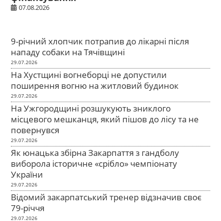
07.08.2026
9-річний хлопчик потрапив до лікарні після
нападу собаки на Тячівщині
29.07.2026
На Хустщині вогнеборці не допустили
поширення вогню на житловий будинок
29.07.2026
На Ужгородщині розшукують зниклого
місцевого мешканця, який пішов до лісу та не
повернувся
29.07.2026
Як юнацька збірна Закарпаття з гандболу
виборола історичне «срібло» чемпіонату
України
29.07.2026
Відомий закарпатський тренер відзначив своє
79-річчя
29.07.2026