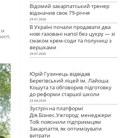
Відомий закарпатський тренер
відзначив своє 79-річчя
29.07.2026
В Україні почали продавати два
їх
нові газовані напої без цукру — зі
ості.
смаком крем-соди та полуниці з
вершками
29.07.2026
Юрій Гузинець відвідав
Берегівський ліцей ім. Лайоша
Кошута та обговорив підготовку
до реформи старшої школи
23.04.2026
Зустріч на платформі
Дія.Бізнес.Ужгород: менеджери
Tolk пояснили підприємцям
Закарпаття, як оптимізувати
витрати