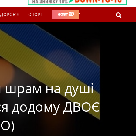
ДОРОВ’Я
СПОРТ
‘
й шрам на душі
ся додому ДВОЄ
ТО)