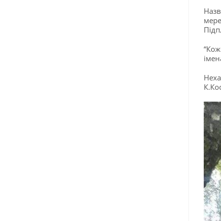
Назв
мере
Підп
“Кож
імен
Неха
К.Ко