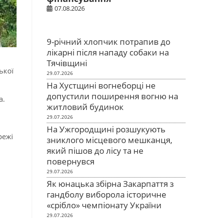
07.08.2026
9-річний хлопчик потрапив до
лікарні після нападу собаки на
Тячівщині
ької
29.07.2026
На Хустщині вогнеборці не
допустили поширення вогню на
а.
житловий будинок
29.07.2026
На Ужгородщині розшукують
режі
зниклого місцевого мешканця,
який пішов до лісу та не
повернувся
29.07.2026
Як юнацька збірна Закарпаття з
гандболу виборола історичне
«срібло» чемпіонату України
29.07.2026