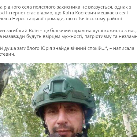
а рідного села полеглого захисника не вказується, однак з
жі Інтернет стає відомо, що Квіта Костевич мешкає в селі
леша Нересницької громади, що в Тячівському районі
ен загиблий Воїн – це болючий шрам на душі кожного з нас, 
а назавжди будуть взірцем мужності, патріотизму та незламн
й душа загиблого Юрія знайде вічний спокій…”, – написала
стевич.