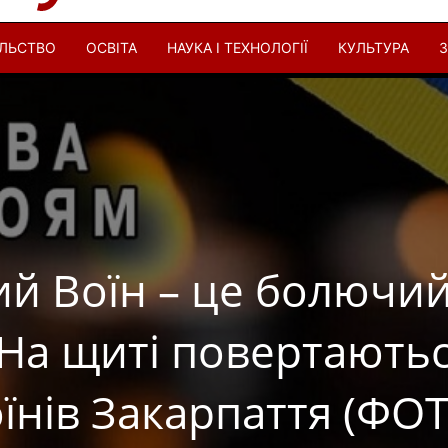
ІЛЬСТВО
ОСВІТА
НАУКА І ТЕХНОЛОГІЇ
КУЛЬТУРА
З
й Воїн – це болючи
: На щиті повертають
їнів Закарпаття (ФО