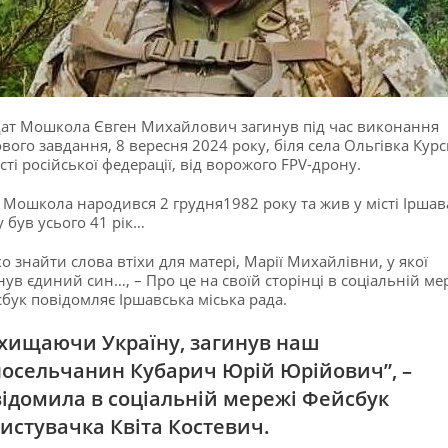
ат Мошкола Євген Михайлович загинув під час виконання
вого завдання, 8 вересня 2024 року, біля села Ольгівка Курс
сті російської федерації, від ворожого FPV-дрону.
 Мошкола народився 2 грудня1982 року та жив у місті Іршав
 був усього 41 рік…
о знайти слова втіхи для матері, Марії Михайлівни, у якої
нув єдиний син…, – Про це на своїй сторінці в соціальній ме
бук повідомляє Іршавська міська рада.
хищаючи Україну, загинув наш
осельчанин Кубарич Юрій Юрійович”, –
ідомила в соціальній мережі Фейсбук
истувачка Квіта Костевич.