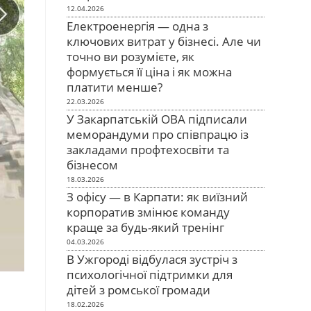
12.04.2026
Електроенергія — одна з
ключових витрат у бізнесі. Але чи
точно ви розумієте, як
формується її ціна і як можна
платити менше?
22.03.2026
У Закарпатській ОВА підписали
меморандуми про співпрацю із
закладами профтехосвіти та
бізнесом
18.03.2026
З офісу — в Карпати: як виїзний
корпоратив змінює команду
краще за будь-який тренінг
04.03.2026
В Ужгороді відбулася зустріч з
психологічної підтримки для
дітей з ромської громади
18.02.2026