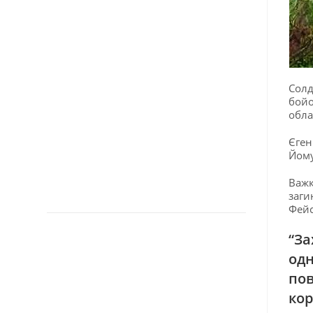
Солд
бойо
обла
Єген
Йому
Важк
заги
Фейс
“За
одн
пов
кор