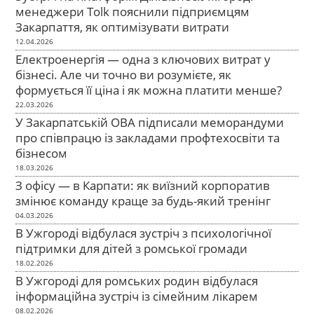
менеджери Tolk пояснили підприємцям
Закарпаття, як оптимізувати витрати
12.04.2026
Електроенергія — одна з ключових витрат у
бізнесі. Але чи точно ви розумієте, як
формується її ціна і як можна платити менше?
22.03.2026
У Закарпатській ОВА підписали меморандуми
про співпрацю із закладами профтехосвіти та
бізнесом
18.03.2026
З офісу — в Карпати: як виїзний корпоратив
змінює команду краще за будь-який тренінг
04.03.2026
В Ужгороді відбулася зустріч з психологічної
підтримки для дітей з ромської громади
18.02.2026
В Ужгороді для ромських родин відбулася
інформаційна зустріч із сімейним лікарем
08.02.2026