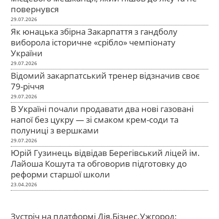
повернувся
29.07.2026
Як юнацька збірна Закарпаття з гандболу
виборола історичне «срібло» чемпіонату
України
29.07.2026
Відомий закарпатський тренер відзначив своє
79-річчя
29.07.2026
В Україні почали продавати два нові газовані
напої без цукру — зі смаком крем-соди та
полуниці з вершками
29.07.2026
Юрій Гузинець відвідав Берегівський ліцей ім.
Лайоша Кошута та обговорив підготовку до
реформи старшої школи
23.04.2026
Зустріч на платформі Дія.Бізнес.Ужгород: