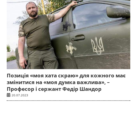
Позиція «моя хата скраю» для кожного має
змінитися на «моя думка важлива», –
Професор і сержант Федір Шандор
20.07.2023