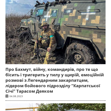
Про Бахмут, війну, командирів, про те що
бісить і тригерить у тилу у щирій, емоційній
розмові з Легендарним закарпатцем,
лідером бойового підрозділу “Карпатської
Січі” Тарасом Деяком
04.08.2023