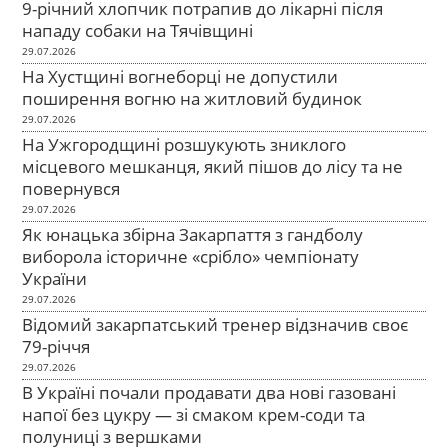
9-річний хлопчик потрапив до лікарні після
нападу собаки на Тячівщині
29.07.2026
На Хустщині вогнеборці не допустили
поширення вогню на житловий будинок
29.07.2026
На Ужгородщині розшукують зниклого
місцевого мешканця, який пішов до лісу та не
повернувся
29.07.2026
Як юнацька збірна Закарпаття з гандболу
виборола історичне «срібло» чемпіонату
України
29.07.2026
Відомий закарпатський тренер відзначив своє
79-річчя
29.07.2026
В Україні почали продавати два нові газовані
напої без цукру — зі смаком крем-соди та
полуниці з вершками