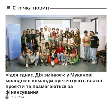
Стрічка новин
«Ідея єднає. Дія змінює»: у Мукачеві
молодіжні команди презентують власні
проєкти та позмагаються за
фінансування
07.08.2026