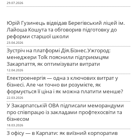
29.07.2026
Юрій Гузинець відвідав Берегівський ліцей ім.
Лайоша Кошута та обговорив підготовку до
реформи старшої школи
23.04.2026
Зустріч на платформі Дія.Бізнес.Ужгород:
менеджери Tolk пояснили підприємцям
Закарпаття, як оптимізувати витрати
12.04.2026
Електроенергія — одна з ключових витрат у
бізнесі. Але чи точно ви розумієте, як
формується її ціна і як можна платити менше?
22.03.2026
У Закарпатській ОВА підписали меморандуми
про співпрацю із закладами профтехосвіти та
бізнесом
18.03.2026
З офісу — в Карпати: як виїзний корпоратив