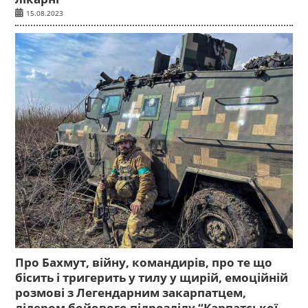
15.08.2023
Про Бахмут, війну, командирів, про те що
бісить і тригерить у тилу у щирій, емоційній
розмові з Легендарним закарпатцем,
лідером бойового підрозділу “Карпатської