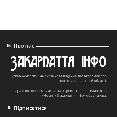
Про нас
Суспільно-політичне онлайнове видання, що інформує про
події в Закарпатській області.
У разі копіювання власних матеріалів гіперпосилання на
«Новини Закарпаття інфо» обов’язкове.
Підписатися