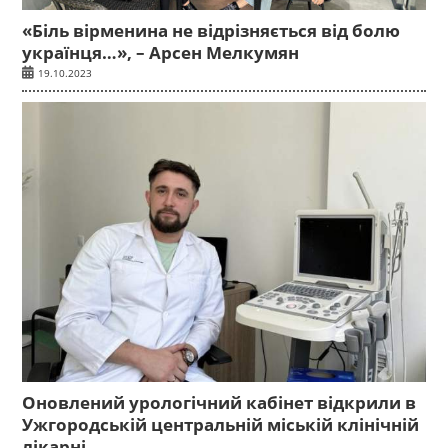
«Біль вірменина не відрізняється від болю
українця…», – Арсен Мелкумян
19.10.2023
Оновлений урологічний кабінет відкрили в
Ужгородській центральній міській клінічній
лікарні