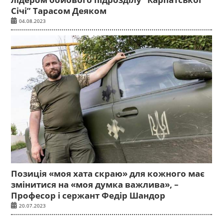
Січі” Тарасом Деяком
04.08.2023
Позиція «моя хата скраю» для кожного має
змінитися на «моя думка важлива», –
Професор і сержант Федір Шандор
20.07.2023