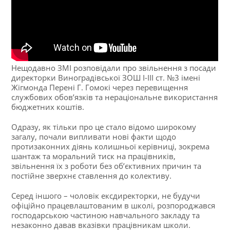
Нещодавно ЗМІ розповідали про звільнення з посади
директорки Виноградівської ЗОШ І-ІІІ ст. №3 імені
Жігмонда Перені Г. Гомокі через перевищення
службових обов’язків та нераціональне використання
бюджетних коштів.
Одразу, як тільки про це стало відомо широкому
загалу, почали випливати нові факти щодо
протизаконних діянь колишньої керівниці, зокрема
шантаж та моральний тиск на працівників,
звільнення їх з роботи без об’єктивних причин та
постійне зверхнє ставлення до колективу.
Серед іншого – чоловік ексдиректорки, не будучи
офіційно працевлаштованим в школі, розпороджався
господарською частиною навчального закладу та
незаконно давав вказівки працівникам школи.