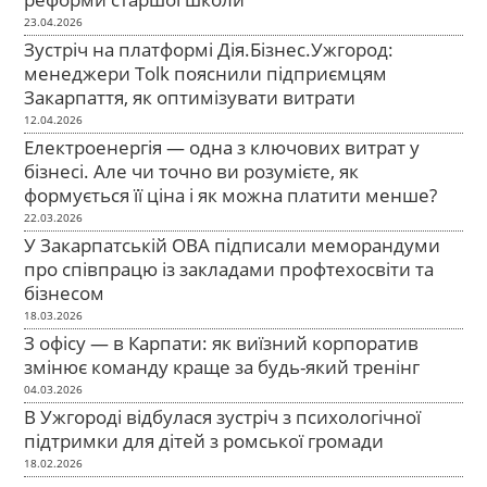
23.04.2026
Зустріч на платформі Дія.Бізнес.Ужгород:
менеджери Tolk пояснили підприємцям
Закарпаття, як оптимізувати витрати
12.04.2026
Електроенергія — одна з ключових витрат у
бізнесі. Але чи точно ви розумієте, як
формується її ціна і як можна платити менше?
22.03.2026
У Закарпатській ОВА підписали меморандуми
про співпрацю із закладами профтехосвіти та
бізнесом
18.03.2026
З офісу — в Карпати: як виїзний корпоратив
змінює команду краще за будь-який тренінг
04.03.2026
В Ужгороді відбулася зустріч з психологічної
підтримки для дітей з ромської громади
18.02.2026