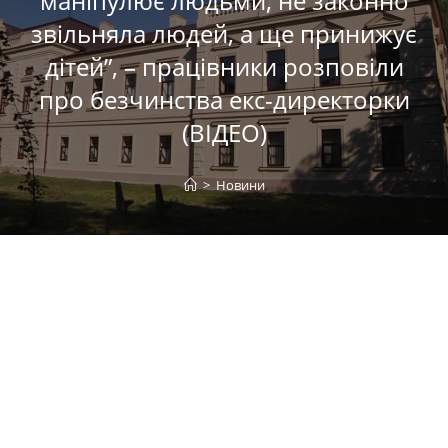
маніпулює людьми, не законно
звільняла людей, а ще принижує
дітей”, – працівники розповіли
про безчинства екс-директорки
(ВІДЕО)
>
Новини