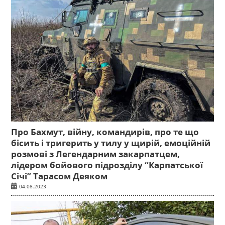
Про Бахмут, війну, командирів, про те що
бісить і тригерить у тилу у щирій, емоційній
розмові з Легендарним закарпатцем,
лідером бойового підрозділу “Карпатської
Січі” Тарасом Деяком
04.08.2023