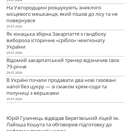
На Ужгородщині розшукують зниклого
місцевого мешканця, який пішов до лісу та не
повернувся
29.07.2026
Як юнацька збірна Закарпаття з гандболу
виборола історичне «срібло» чемпіонату
України
29.07.2026
Відомий закарпатський тренер відзначив своє
79-річчя
29.07.2026
В Україні почали продавати два нові газовані
напої без цукру — зі смаком крем-соди та
полуниці з вершками
29.07.2026
Юрій Гузинець відвідав Берегівський ліцей ім.
Лайоша Кошута та обговорив підготовку до
реформи старшої школи