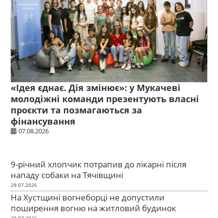
«Ідея єднає. Дія змінює»: у Мукачеві
молодіжні команди презентують власні
проєкти та позмагаються за
фінансування
07.08.2026
9-річний хлопчик потрапив до лікарні після
нападу собаки на Тячівщині
29.07.2026
На Хустщині вогнеборці не допустили
поширення вогню на житловий будинок
29.07.2026