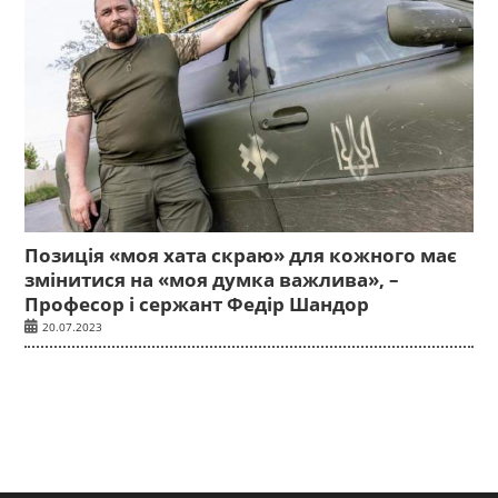
Позиція «моя хата скраю» для кожного має
змінитися на «моя думка важлива», –
Професор і сержант Федір Шандор
20.07.2023