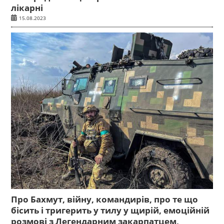
лікарні
15.08.2023
Про Бахмут, війну, командирів, про те що
бісить і тригерить у тилу у щирій, емоційній
розмові з Легендарним закарпатцем,