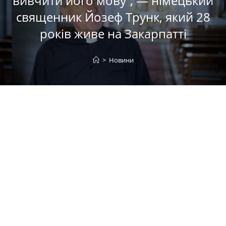
вивчити його мову”, — німецький
священник Йозеф Трунк, який 28
років живе на Закарпатті
>
Новини