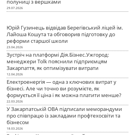
полуниці з вершками
29.07.2026
Юрій Гузинець відвідав Берегівський ліцей ім.
Лайоша Кошута та обговорив підготовку до
реформи старшої школи
23.04.2026
Зустріч на платформі Дія.Бізнес.Ужгород:
менеджери Tolk пояснили підприємцям
Закарпаття, як оптимізувати витрати
12.04.2026
Електроенергія — одна з ключових витрат у
бізнесі. Але чи точно ви розумієте, як
формується її ціна і як можна платити менше?
22.03.2026
У Закарпатській ОВА підписали меморандуми
про співпрацю із закладами профтехосвіти та
бізнесом
18.03.2026