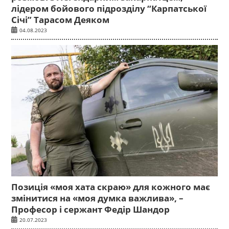
лідером бойового підрозділу “Карпатської
Січі” Тарасом Деяком
04.08.2023
Позиція «моя хата скраю» для кожного має
змінитися на «моя думка важлива», –
Професор і сержант Федір Шандор
20.07.2023