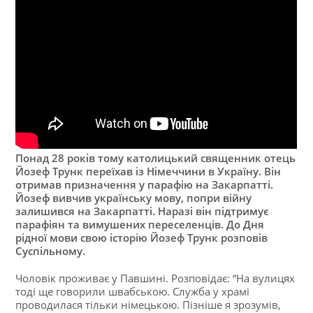
Понад 28 років тому католицький священник отець
Йозеф Трунк переїхав із Німеччини в Україну. Він
отримав призначення у парафію на Закарпатті.
Йозеф вивчив українську мову, попри війну
залишився на Закарпатті. Наразі він підтримує
парафіян та вимушених переселенців. До Дня
рідної мови свою історію Йозеф Трунк розповів
Суспільному.
Чоловік проживає у Павшині. Розповідає: “На вулицях
тоді ще говорили швабською. Служба у храмі
проводилася тільки німецькою. Пізніше я зрозумів,