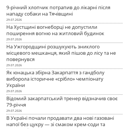
9-річний хлопчик потрапив до лікарні після
нападу собаки на Тячівщині
29.07.2026
На Хустщині вогнеборці не допустили
поширення вогню на житловий будинок
29.07.2026
На Ужгородщині розшукують зниклого
місцевого мешканця, який пішов до лісу та не
повернувся
29.07.2026
Як юнацька збірна Закарпаття з гандболу
виборола історичне «срібло» чемпіонату
України
29.07.2026
Відомий закарпатський тренер відзначив своє
79-річчя
29.07.2026
В Україні почали продавати два нові газовані
напої без цукру — зі смаком крем-соди та