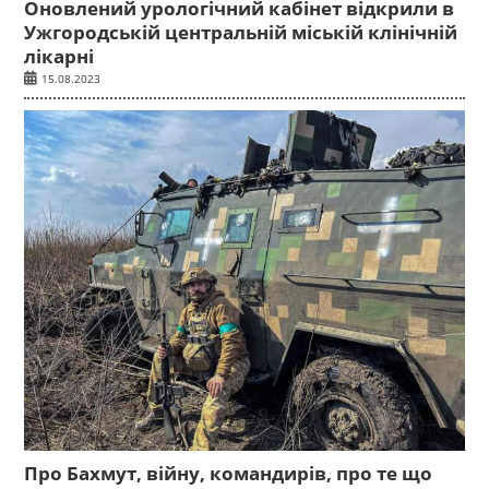
Оновлений урологічний кабінет відкрили в
Ужгородській центральній міській клінічній
лікарні
15.08.2023
Про Бахмут, війну, командирів, про те що