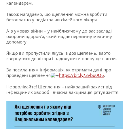
календарем.
Також нагадаємо, що щеплення можна зробити
безоплатно у педіатра чи сімейного лікаря.
А в умовах війни – у найближчому до вас закладі
охорони здоров’я, який надає первинну медичну
допомогу.
Якщо ви пропустили якусь із доз щеплень, варто
звернутися до лікаря і надолужити пропущені дози.
За посиланням інформація, як отримати дані про
проведені щеплення
https://bit.ly/3vbu0O6
.
Не зволікайте! Щеплення – найкращий захист від
інфекційних хвороб і вчасна вакцинація рятує життя.