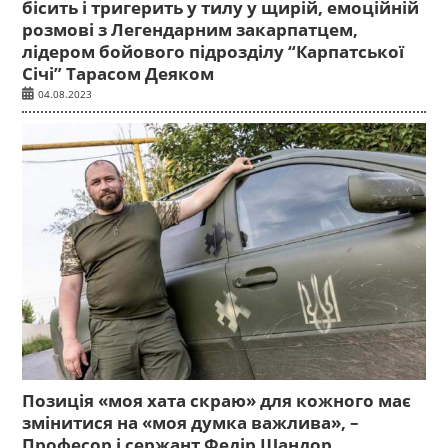
бісить і тригерить у тилу у щирій, емоційній
розмові з Легендарним закарпатцем,
лідером бойового підрозділу “Карпатської
Січі” Тарасом Деяком
04.08.2023
Позиція «моя хата скраю» для кожного має
змінитися на «моя думка важлива», –
Професор і сержант Федір Шандор