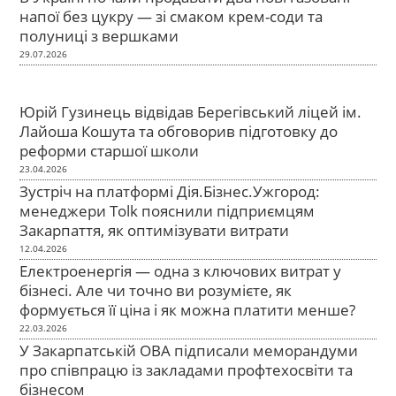
напої без цукру — зі смаком крем-соди та
полуниці з вершками
29.07.2026
Юрій Гузинець відвідав Берегівський ліцей ім.
Лайоша Кошута та обговорив підготовку до
реформи старшої школи
23.04.2026
Зустріч на платформі Дія.Бізнес.Ужгород:
менеджери Tolk пояснили підприємцям
Закарпаття, як оптимізувати витрати
12.04.2026
Електроенергія — одна з ключових витрат у
бізнесі. Але чи точно ви розумієте, як
формується її ціна і як можна платити менше?
22.03.2026
У Закарпатській ОВА підписали меморандуми
про співпрацю із закладами профтехосвіти та
бізнесом