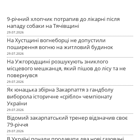
9-річний хлопчик потрапив до лікарні після
нападу собаки на Тячівщині
29.07.2026
На Хустщині вогнеборці не допустили
поширення вогню на житловий будинок
29.07.2026
На Ужгородщині розшукують зниклого
місцевого мешканця, який пішов до лісу та не
повернувся
29.07.2026
Як юнацька збірна Закарпаття з гандболу
виборола історичне «срібло» чемпіонату
України
29.07.2026
Відомий закарпатський тренер відзначив своє
79-річчя
29.07.2026
В Україні почали продавати два нові газовані