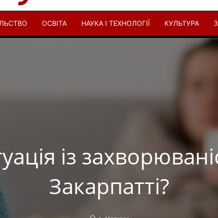
ІЛЬСТВО
ОСВІТА
НАУКА І ТЕХНОЛОГІЇ
КУЛЬТУРА
З
туація із захворювані
Закарпатті?