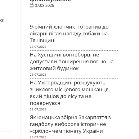
07.08.2026
ож
9-річний хлопчик потрапив до
лікарні після нападу собаки на
Тячівщині
29.07.2026
На Хустщині вогнеборці не
допустили поширення вогню на
житловий будинок
29.07.2026
На Ужгородщині розшукують
зниклого місцевого мешканця,
який пішов до лісу та не
повернувся
29.07.2026
Як юнацька збірна Закарпаття з
гандболу виборола історичне
«срібло» чемпіонату України
29.07.2026