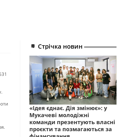
Стрічка новин
1631
.
роти
«Ідея єднає. Дія змінює»: у
Мукачеві молодіжні
команди презентують власні
я.
проєкти та позмагаються за
фінансування