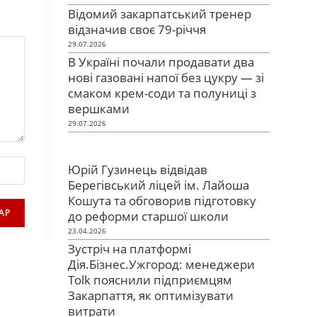
Відомий закарпатський тренер
відзначив своє 79-річчя
29.07.2026
В Україні почали продавати два
нові газовані напої без цукру — зі
смаком крем-соди та полуниці з
вершками
29.07.2026
Юрій Гузинець відвідав
Берегівський ліцей ім. Лайоша
Кошута та обговорив підготовку
до реформи старшої школи
23.04.2026
Зустріч на платформі
Дія.Бізнес.Ужгород: менеджери
Tolk пояснили підприємцям
Закарпаття, як оптимізувати
витрати