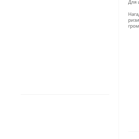
Для 
Нага
ризи
гром