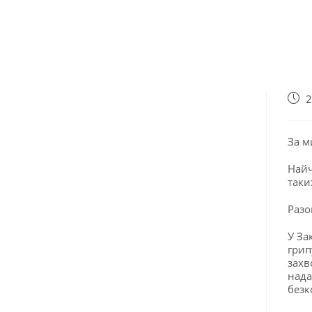
2
За м
Найч
таки
Разо
У За
грип
захв
нада
безк