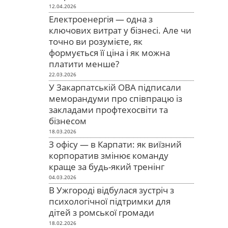
12.04.2026
Електроенергія — одна з
ключових витрат у бізнесі. Але чи
точно ви розумієте, як
формується її ціна і як можна
платити менше?
22.03.2026
У Закарпатській ОВА підписали
меморандуми про співпрацю із
закладами профтехосвіти та
бізнесом
18.03.2026
З офісу — в Карпати: як виїзний
корпоратив змінює команду
краще за будь-який тренінг
04.03.2026
В Ужгороді відбулася зустріч з
психологічної підтримки для
дітей з ромської громади
18.02.2026