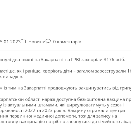
5.01.2023
Новини
0 коментарів
инулі два тижні на Закарпатті на ГРВІ захворіли 3176 осіб.
астіше, як і раніше, хворіють діти – загалом зареєстрували 
х випадків.
м із тим на Закарпатті продовжують вакцинуватись від грипу
карпатській області наразі доступна безкоштовна вакцина п
у із актуальними штамами, які циркулюватимуть у сезоні
орюваності 2022 та 2023 років. Вакцину отримали центри
ння первинної медичної допомоги, тож для запису на
оштовну вакцинацію потрібно звернутися до сімейного лікар