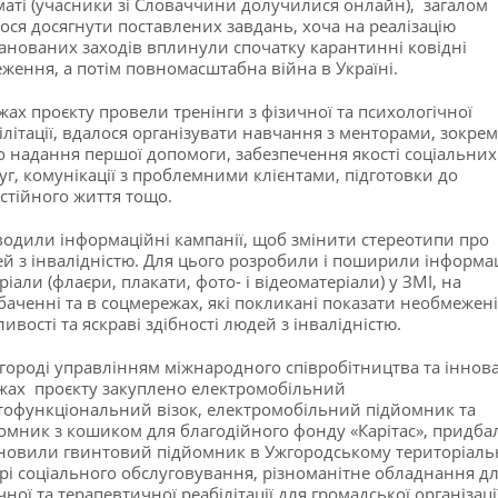
аті (учасники зі Словаччини долучилися онлайн), загалом
ося досягнути поставлених завдань, хоча на реалізацію
анованих заходів вплинули спочатку карантинні ковідні
ження, а потім повномасштабна війна в Україні.
жах проєкту провели тренінги з фізичної та психологічної
ілітації, вдалося організувати навчання з менторами, зокре
 надання першої допомоги, забезпечення якості соціальних
уг, комунікації з проблемними клієнтами, підготовки до
стійного життя тощо.
одили інформаційні кампанії, щоб змінити стереотипи про
й з інвалідністю. Для цього розробили і поширили інформа
ріали (флаєри, плакати, фото- і відеоматеріали) у ЗМІ, на
баченні та в соцмережах, які покликані показати необмежені
ивості та яскраві здібності людей з інвалідністю.
городі управлінням міжнародного співробітництва та іннов
жах проєкту закуплено електромобільний
тофункціональний візок, електромобільний підйомник та
омник з кошиком для благодійного фонду «Карітас», придба
новили гвинтовий підйомник в Ужгородському територіал
рі соціального обслуговування, різноманітне обладнання д
чної та терапевтичної реабілітації для громадської організаці