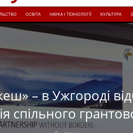
ІЛЬСТВО
ОСВІТА
НАУКА І ТЕХНОЛОГІЇ
КУЛЬТУРА
З
жеш» – в Ужгороді ві
я спільного грантов