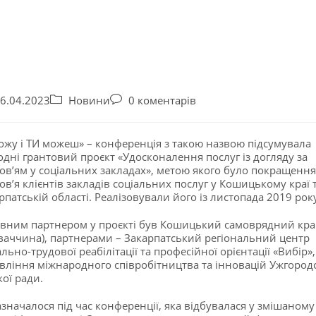
6.04.2023
Новини
0 коментарів
ожу і ТИ можеш» – конференція з такою назвою підсумувала
одні грантовий проєкт «Удосконалення послуг із догляду за
ов’ям у соціальних закладах», метою якого було покращення
ов’я клієнтів закладів соціальних послуг у Кошицькому краї 
рпатській області. Реалізовували його із листопада 2019 рок
вним партнером у проєкті був Кошицький самоврядний кр
ваччина), партнерами – Закарпатський регіональний центр
ально-трудової реабілітації та професійної орієнтації «Вибір»,
вління міжнародного співробітництва та інновацій Ужгород
кої ради.
азначалося під час конференції, яка відбувалася у змішаному