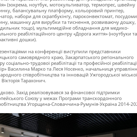
ія» (зокрема, ноутбук, мотокультиватор, термопрес, швейну
нку, балансувальну платформу, кольоровий принтер,
натор, набори для скрапбукінгу, пароконвектомат, посудом
ну, машинку для вирубки та тиснення, розвиваючу дошку,
дильник тощо), мультимедійне обладнання для медико-
ального реабілітаційного центру «Дорога життя» (ноутбуки та
рактивні дошки).
резентаціями на конференції виступили представники
цького самоврядного краю, Закарпатського регіонального
ру соціально-трудової реабілітації та професійної реабілітаці
ір» Василина Марко та Леся Носенко, начальниця управлін
ародного співробітництва та інновацій Ужгородської місько
 Вікторія Тарахонич.
дково. Захід реалізовувався за фінансової підтримки
пейського Союзу у межах Програми транскордонного
робітництва Угорщина-Словаччина-Румунія-Україна 2014-20