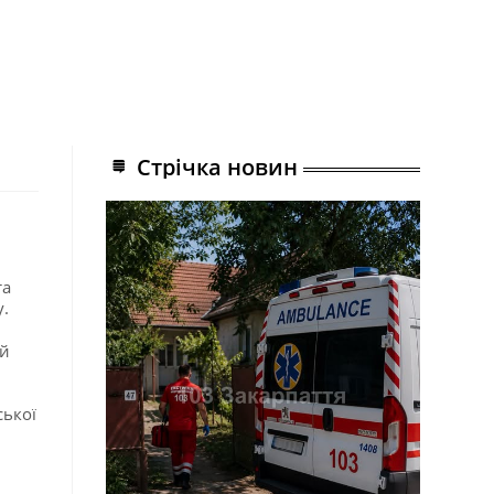
Стрічка новин
та
у.
ай
ської