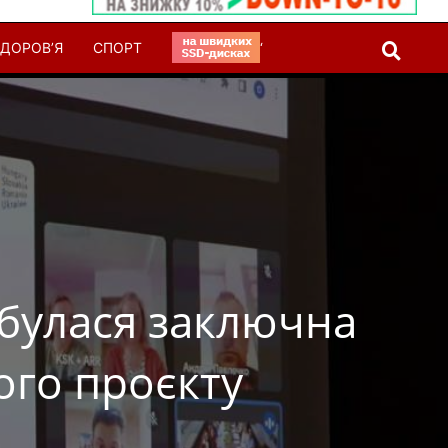
ДОРОВ’Я
СПОРТ
‘
дбулася заключна
ого проєкту