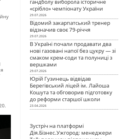
гандболу виборола історичне
«срібло» чемпіонату України
29.07.2026
ийну
Відомий закарпатський тренер
відзначив своє 79-річчя
29.07.2026
В Україні почали продавати два
нові газовані напої без цукру — зі
смаком крем-соди та полуниці з
ї
вершками
ня
29.07.2026
ї
Юрій Гузинець відвідав
Берегівський ліцей ім. Лайоша
Кошута та обговорив підготовку
до реформи старшої школи
20.
23.04.2026
Зустріч на платформі
Дія.Бізнес.Ужгород: менеджери