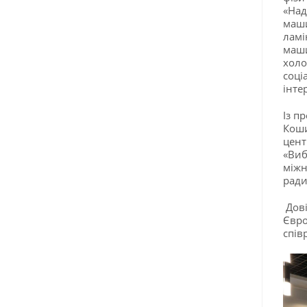
«Над
маши
ламі
маши
холо
соці
інте
Із п
Коши
цент
«Виб
міжн
ради
Дові
Євро
спів