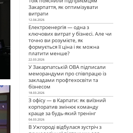
Tolk пояснили підприємцям
Закарпаття, як оптимізувати
витрати
12.04.2026
Електроенергія — одна з
ключових витрат у бізнесі. Але чи
точно ви розумієте, як
формується її ціна і як можна
платити менше?
22.03.2026
У Закарпатській ОВА підписали
меморандуми про співпрацю із
закладами профтехосвіти та
бізнесом
18.03.2026
З офісу — в Карпати: як виїзний
корпоратив змінює команду
краще за будь-який тренінг
04.03.2026
В Ужгороді відбулася зустріч з