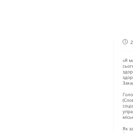
2
«Я м
сьог
здор
здор
Зака
Голо
(Сло
соці
упра
місь
Як з