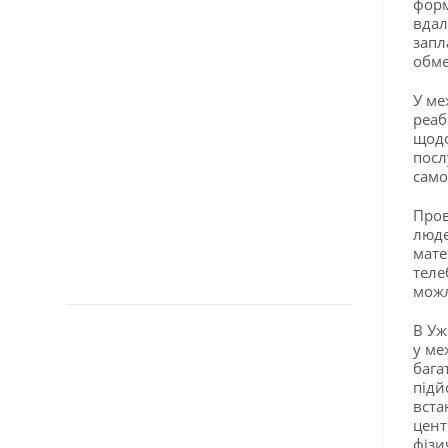
форм
вдал
запл
обме
У ме
реаб
щодо
посл
само
Пров
люде
мате
теле
можл
В Уж
у ме
бага
підй
вста
цент
фізи