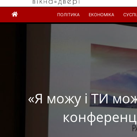
ПОЛІТИКА
ЕКОНОМІКА
СУСП
«Я можу і ТИ мо
конференці