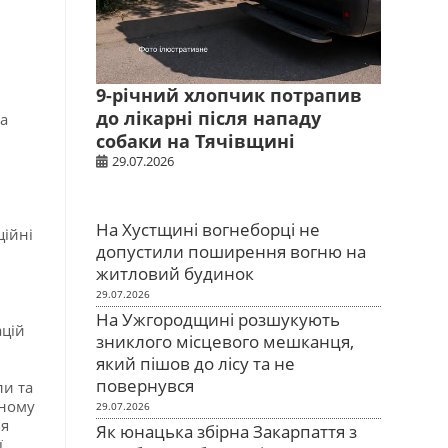
9-річний хлопчик потрапив
до лікарні після нападу
ма
собаки на Тячівщині
29.07.2026
На Хустщині вогнеборці не
ційні
допустили поширення вогню на
житловий будинок
29.07.2026
На Ужгородщині розшукують
ацій
зниклого місцевого мешканця,
який пішов до лісу та не
повернувся
ли та
ьному
29.07.2026
ля
Як юнацька збірна Закарпаття з
ї