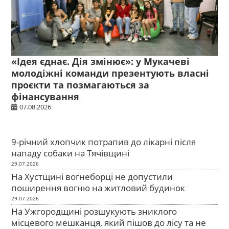
«Ідея єднає. Дія змінює»: у Мукачеві
молодіжні команди презентують власні
проєкти та позмагаються за
фінансування
07.08.2026
9-річний хлопчик потрапив до лікарні після
нападу собаки на Тячівщині
29.07.2026
На Хустщині вогнеборці не допустили
поширення вогню на житловий будинок
29.07.2026
На Ужгородщині розшукують зниклого
місцевого мешканця, який пішов до лісу та не