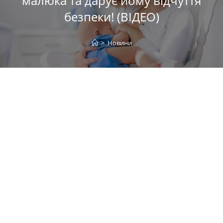
малюка та дарує йому відчуття
безпеки! (ВІДЕО)
>
Новини