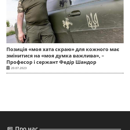
Позиція «моя хата скраю» для кожного має
змінитися на «моя думка важлива», –
Професор і сержант Федір Шандор
20.07.2023
Про нас