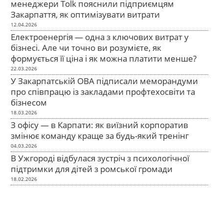
менеджери Tolk пояснили підприємцям
Закарпаття, як оптимізувати витрати
12.04.2026
Електроенергія — одна з ключових витрат у
бізнесі. Але чи точно ви розумієте, як
формується її ціна і як можна платити менше?
22.03.2026
У Закарпатській ОВА підписали меморандуми
про співпрацю із закладами профтехосвіти та
бізнесом
18.03.2026
З офісу — в Карпати: як виїзний корпоратив
змінює команду краще за будь-який тренінг
04.03.2026
В Ужгороді відбулася зустріч з психологічної
підтримки для дітей з ромської громади
18.02.2026