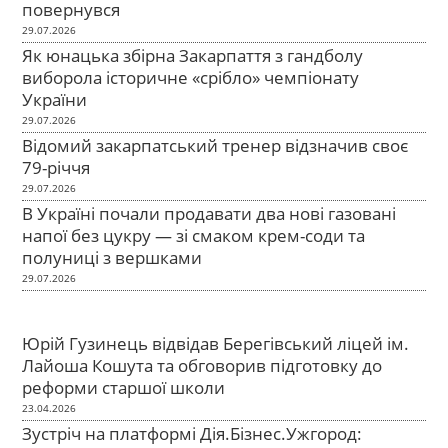
повернувся
29.07.2026
Як юнацька збірна Закарпаття з гандболу
виборола історичне «срібло» чемпіонату
України
29.07.2026
Відомий закарпатський тренер відзначив своє
79-річчя
29.07.2026
В Україні почали продавати два нові газовані
напої без цукру — зі смаком крем-соди та
полуниці з вершками
29.07.2026
Юрій Гузинець відвідав Берегівський ліцей ім.
Лайоша Кошута та обговорив підготовку до
реформи старшої школи
23.04.2026
Зустріч на платформі Дія.Бізнес.Ужгород: