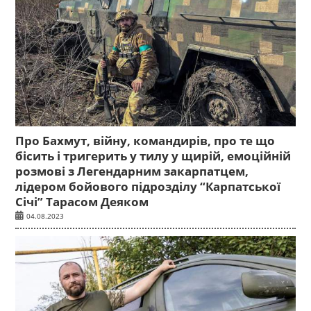
Про Бахмут, війну, командирів, про те що
бісить і тригерить у тилу у щирій, емоційній
розмові з Легендарним закарпатцем,
лідером бойового підрозділу “Карпатської
Січі” Тарасом Деяком
04.08.2023