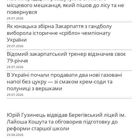
місцевого мешканця, який пішов до лісу та не
повернувся
29.07.2026
Як юнацька збірна Закарпаття з гандболу
виборола історичне «срібло» чемпіонату
України
29.07.2026
Відомий закарпатський тренер відзначив своє
79-річчя
29.07.2026
В Україні почали продавати два нові газовані
напої без цукру — зі смаком крем-соди та
полуниці з вершками
29.07.2026
Юрій Гузинець відвідав Берегівський ліцей ім.
Лайоша Кошута та обговорив підготовку до
реформи старшої школи
23.04.2026