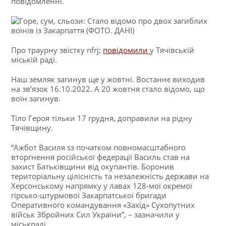
повідомленні.
Про траурну звістку nfrj;
повідомили
у Тячівській
міській раді.
Наш земляк загинув ще у жовтні. Востаннє виходив
на зв’язок 16.10.2022. А 20 жовтня стало відомо, що
воїн загинув.
Тіло Героя тільки 17 грудня, доправили на рідну
Тячівщину.
“Ажбот Василя sз початком повномасштабного
вторгнення російської федерації Василь став на
захист Батьківщини від окупантів. Боронив
територіальну цілісність та незалежність держави на
Херсонському напрямку у лавах 128-мої окремої
гірсько-штурмової Закарпатської бригади
Оперативного командування «Захід» Сухопутних
військ Збройних Сил України”, – зазначили у
міськраді.