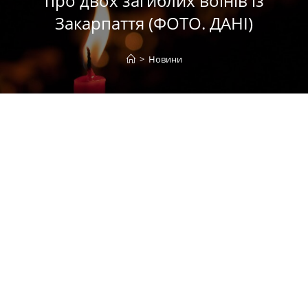
про двох загиблих воїнів із
Закарпаття (ФОТО. ДАНІ)
>
Новини