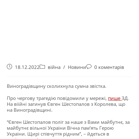
18.12.2022
війна
/
Новини
0 коментарів
Виноградівщину сколихнула сумна звістка.
Про чергову трагедію повідомили у мережі,
пише
ЗД.
На віійні загинув Євген Шестопалов з Королева, що
на Виноградівщині.
“Євген Шестопалов поліг за наше з Вами майбутнє, за
майбутнє вільної України Вічна пам’ять Герою
України. Щирі співчуття рідним”, – йдеться в