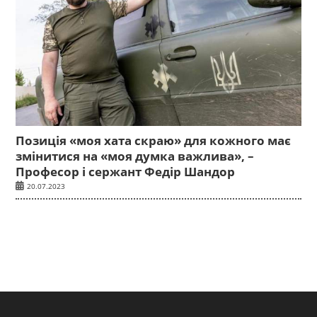
Позиція «моя хата скраю» для кожного має
змінитися на «моя думка важлива», –
Професор і сержант Федір Шандор
20.07.2023