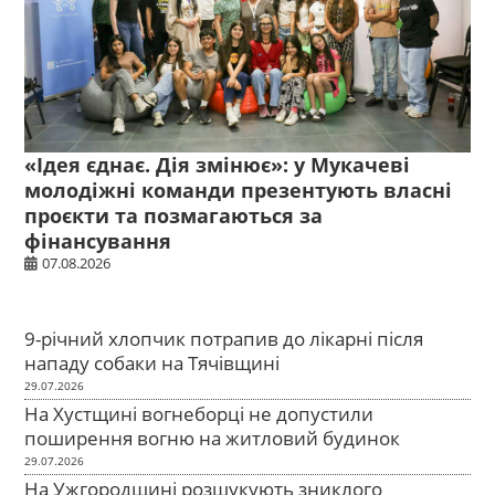
«Ідея єднає. Дія змінює»: у Мукачеві
молодіжні команди презентують власні
проєкти та позмагаються за
фінансування
07.08.2026
9-річний хлопчик потрапив до лікарні після
нападу собаки на Тячівщині
29.07.2026
На Хустщині вогнеборці не допустили
поширення вогню на житловий будинок
29.07.2026
На Ужгородщині розшукують зниклого