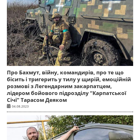
Про Бахмут, війну, командирів, про те що
бісить і тригерить у тилу у щирій, емоційній
розмові з Легендарним закарпатцем,
лідером бойового підрозділу “Карпатської
Січі” Тарасом Деяком
04.08.2023