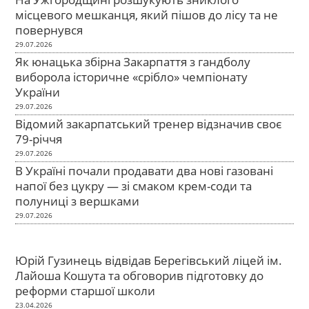
місцевого мешканця, який пішов до лісу та не
повернувся
29.07.2026
Як юнацька збірна Закарпаття з гандболу
виборола історичне «срібло» чемпіонату
України
29.07.2026
Відомий закарпатський тренер відзначив своє
79-річчя
29.07.2026
В Україні почали продавати два нові газовані
напої без цукру — зі смаком крем-соди та
полуниці з вершками
29.07.2026
Юрій Гузинець відвідав Берегівський ліцей ім.
Лайоша Кошута та обговорив підготовку до
реформи старшої школи
23.04.2026