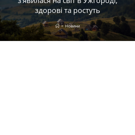
з’явилася на світ в Ужгороді,
здорові та ростуть
>
Новини