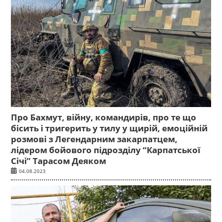
Про Бахмут, війну, командирів, про те що
бісить і тригерить у тилу у щирій, емоційній
розмові з Легендарним закарпатцем,
лідером бойового підрозділу “Карпатської
Січі” Тарасом Деяком
04.08.2023