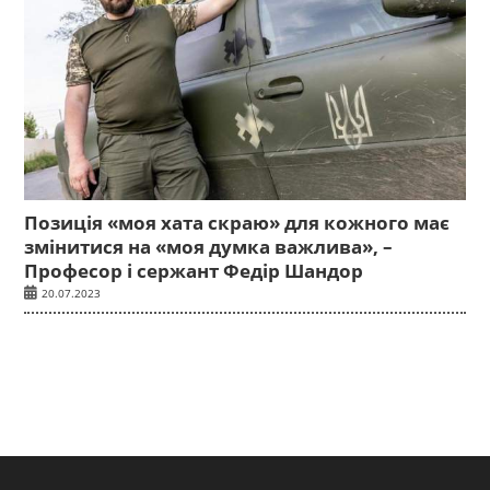
Позиція «моя хата скраю» для кожного має
змінитися на «моя думка важлива», –
Професор і сержант Федір Шандор
20.07.2023