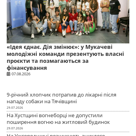
«Ідея єднає. Дія змінює»: у Мукачеві
молодіжні команди презентують власні
проєкти та позмагаються за
фінансування
07.08.2026
9-річний хлопчик потрапив до лікарні після
нападу собаки на Тячівщині
29.07.2026
На Хустщині вогнеборці не допустили
поширення вогню на житловий будинок
29.07.2026
На Ужгородщині розшукують зниклого