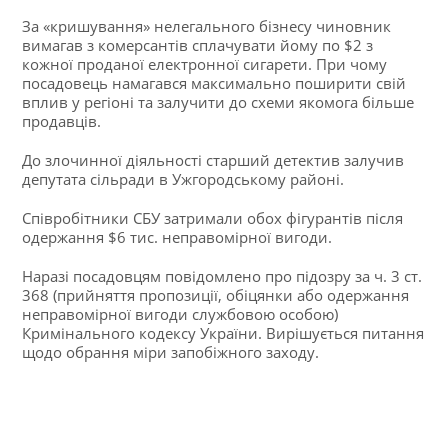
За «кришування» нелегального бізнесу чиновник
вимагав з комерсантів сплачувати йому по $2 з
кожної проданої електронної сигарети. При чому
посадовець намагався максимально поширити свій
вплив у регіоні та залучити до схеми якомога більше
продавців.
До злочинної діяльності старший детектив залучив
депутата сільради в Ужгородському районі.
Співробітники СБУ затримали обох фігурантів після
одержання $6 тис. неправомірної вигоди.
Наразі посадовцям повідомлено про підозру за ч. 3 ст.
368 (прийняття пропозиції, обіцянки або одержання
неправомірної вигоди службовою особою)
Кримінального кодексу України. Вирішується питання
щодо обрання міри запобіжного заходу.