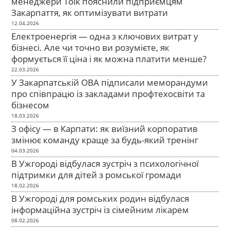
менеджери Tolk пояснили підприємцям
Закарпаття, як оптимізувати витрати
12.04.2026
Електроенергія — одна з ключових витрат у
бізнесі. Але чи точно ви розумієте, як
формується її ціна і як можна платити менше?
22.03.2026
У Закарпатській ОВА підписали меморандуми
про співпрацю із закладами профтехосвіти та
бізнесом
18.03.2026
З офісу — в Карпати: як виїзний корпоратив
змінює команду краще за будь-який тренінг
04.03.2026
В Ужгороді відбулася зустріч з психологічної
підтримки для дітей з ромської громади
18.02.2026
В Ужгороді для ромських родин відбулася
інформаційна зустріч із сімейним лікарем
08.02.2026