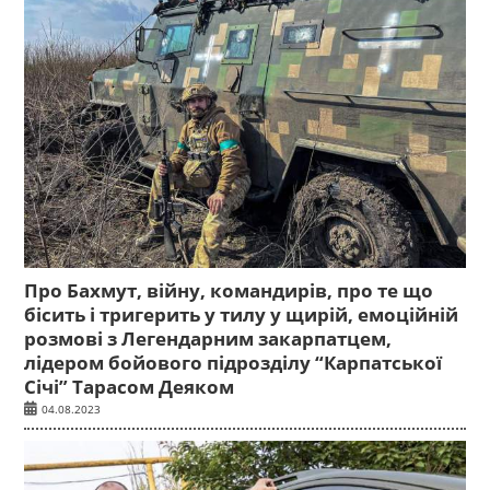
Про Бахмут, війну, командирів, про те що
бісить і тригерить у тилу у щирій, емоційній
розмові з Легендарним закарпатцем,
лідером бойового підрозділу “Карпатської
Січі” Тарасом Деяком
04.08.2023