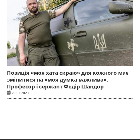
Позиція «моя хата скраю» для кожного має
змінитися на «моя думка важлива», –
Професор і сержант Федір Шандор
20.07.2023