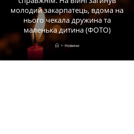
справжнім: На війні загинув
молодий закарпатець, вдома на
нього чекала дружина та
маленька дитина (ФОТО)
>
Новини