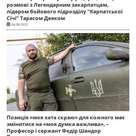
розмові з Легендарним закарпатцем,
лідером бойового підрозділу “Карпатської
Січі” Тарасом Деяком
04.08.2023
Позиція «моя хата скраю» для кожного має
змінитися на «моя думка важлива», –
Професор і сержант Федір Шандор