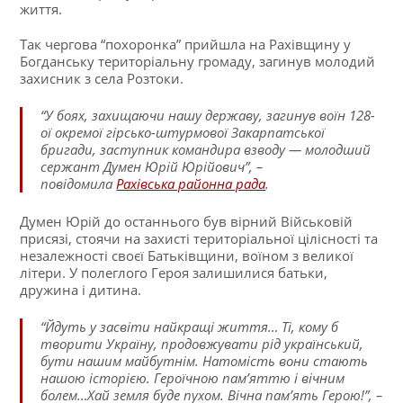
життя.
Так чергова “похоронка” прийшла на Рахівщину у
Богданську територіальну громаду, загинув молодий
захисник з села Розтоки.
“У боях, захищаючи нашу державу, загинув воїн 128-
ої окремої гірсько-штурмової Закарпатської
бригади, заступник командира взводу — молодший
сержант Думен Юрій Юрійович”, –
повідомила
Рахівська районна рада
.
Думен Юрій до останнього був вірний Військовій
присязі, стоячи на захисті територіальної цілісності та
незалежності своєї Батьківщини, воїном з великої
літери. У полеглого Героя залишилися батьки,
дружина і дитина.
“Йдуть у засвіти найкращі життя… Ті, кому б
творити Україну, продовжувати рід український,
бути нашим майбутнім. Натомість вони стають
нашою історією. Героїчною пам’яттю і вічним
болем…Хай земля буде пухом. Вічна пам’ять Герою!”, –