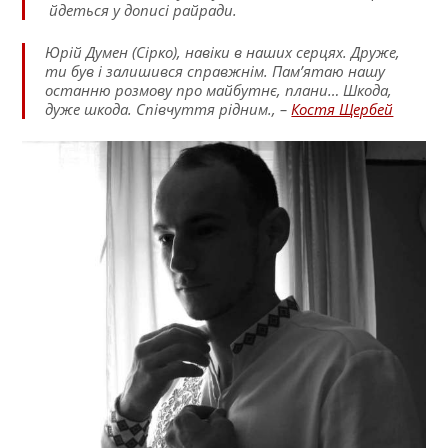
йдеться у дописі райради.
Юрій Думен (Сірко), навіки в наших серцях. Друже,
ти був і залишився справжнім. Пам’ятаю нашу
останню розмову про майбутнє, плани… Шкода,
дуже шкода. Співчуття рідним., –
Костя Щербей