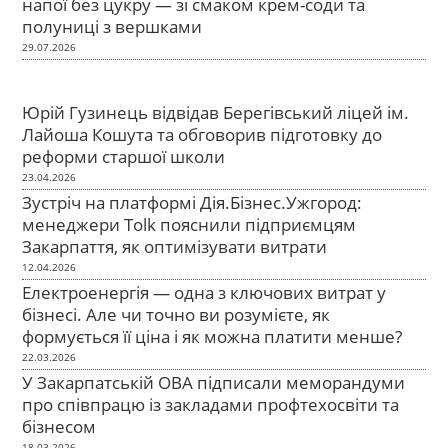
напої без цукру — зі смаком крем-соди та
полуниці з вершками
29.07.2026
Юрій Гузинець відвідав Берегівський ліцей ім.
Лайоша Кошута та обговорив підготовку до
реформи старшої школи
23.04.2026
Зустріч на платформі Дія.Бізнес.Ужгород:
менеджери Tolk пояснили підприємцям
Закарпаття, як оптимізувати витрати
12.04.2026
Електроенергія — одна з ключових витрат у
бізнесі. Але чи точно ви розумієте, як
формується її ціна і як можна платити менше?
22.03.2026
У Закарпатській ОВА підписали меморандуми
про співпрацю із закладами профтехосвіти та
бізнесом
18.03.2026