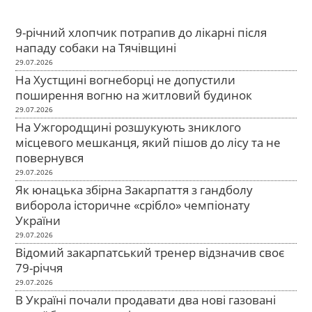
9-річний хлопчик потрапив до лікарні після
нападу собаки на Тячівщині
29.07.2026
На Хустщині вогнеборці не допустили
поширення вогню на житловий будинок
29.07.2026
На Ужгородщині розшукують зниклого
місцевого мешканця, який пішов до лісу та не
повернувся
29.07.2026
Як юнацька збірна Закарпаття з гандболу
виборола історичне «срібло» чемпіонату
України
29.07.2026
Відомий закарпатський тренер відзначив своє
79-річчя
29.07.2026
В Україні почали продавати два нові газовані