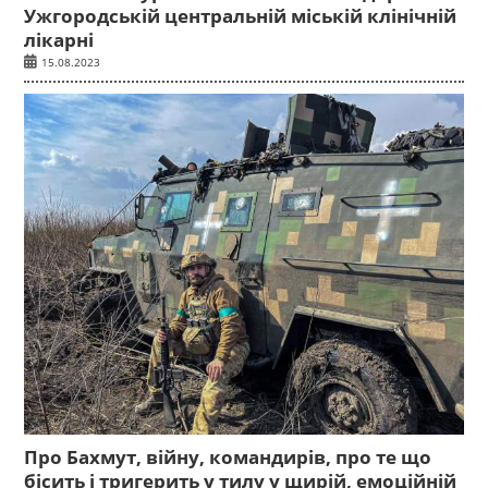
Ужгородській центральній міській клінічній
лікарні
15.08.2023
Про Бахмут, війну, командирів, про те що
бісить і тригерить у тилу у щирій, емоційній