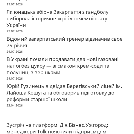
29.07.2026
Як юнацька збірна Закарпаття з гандболу
виборола історичне «срібло» чемпіонату
України
29.07.2026
Відомий закарпатський тренер відзначив своє
79-річчя
29.07.2026
В Україні почали продавати два нові газовані
напої без цукру — зі смаком крем-соди та
полуниці з вершками
29.07.2026
Юрій Гузинець відвідав Берегівський ліцей ім.
Лайоша Кошута та обговорив підготовку до
реформи старшої школи
23.04.2026
Зустріч на платформі Дія.Бізнес.Ужгород:
менеджери Tolk пояснили підприємцям