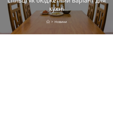
стільці як бюджетний варіант для
кухні
>
Новини