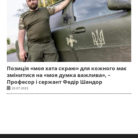
Позиція «моя хата скраю» для кожного має
змінитися на «моя думка важлива», –
Професор і сержант Федір Шандор
20.07.2023