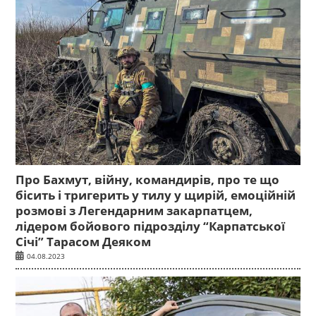
Про Бахмут, війну, командирів, про те що
бісить і тригерить у тилу у щирій, емоційній
розмові з Легендарним закарпатцем,
лідером бойового підрозділу “Карпатської
Січі” Тарасом Деяком
04.08.2023