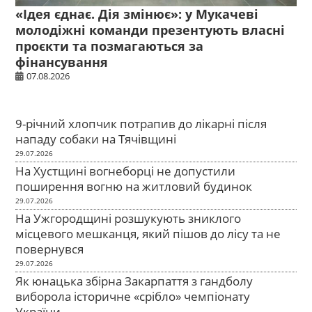
«Ідея єднає. Дія змінює»: у Мукачеві
молодіжні команди презентують власні
проєкти та позмагаються за
фінансування
07.08.2026
9-річний хлопчик потрапив до лікарні після
нападу собаки на Тячівщині
29.07.2026
На Хустщині вогнеборці не допустили
поширення вогню на житловий будинок
29.07.2026
На Ужгородщині розшукують зниклого
місцевого мешканця, який пішов до лісу та не
повернувся
29.07.2026
Як юнацька збірна Закарпаття з гандболу
виборола історичне «срібло» чемпіонату
України