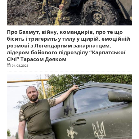
Про Бахмут, війну, командирів, про те що
бісить і тригерить у тилу у щирій, емоційній
розмові з Легендарним закарпатцем,
лідером бойового підрозділу “Карпатської
Січі” Тарасом Деяком
04.08.2023