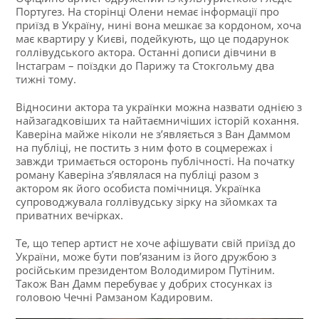
Португез. На сторінці Олени немає інформації про
приїзд в Україну, нині вона мешкає за кордоном, хоча
має квартиру у Києві, подейкують, що це подарунок
голлівудського актора. Останні дописи дівчини в
Інстаграм – поїздки до Парижу та Стокгольму два
тижні тому.
Відносини актора та українки можна назвати однією з
найзагадковіших та найтаємничіших історій кохання.
Каверіна майже ніколи не з’являється з Ван Даммом
на публіці, не постить з ним фото в соцмережах і
завжди тримається осторонь публічності. На початку
роману Каверіна з’являлася на публіці разом з
актором як його особиста помічниця. Українка
супроводжувала голлівудську зірку на зйомках та
приватних вечірках.
Те, що тепер артист не хоче афішувати свій приїзд до
України, може бути пов’язаним із його дружбою з
російським президентом Володимиром Путіним.
Також Ван Дамм перебуває у добрих стосунках із
головою Чечні Рамзаном Кадировим.