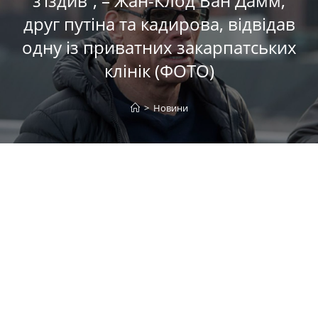
з’їздив”, – Жан-Клод Ван Дамм,
друг путіна та кадирова, відвідав
одну із приватних закарпатських
клінік (ФОТО)
>
Новини