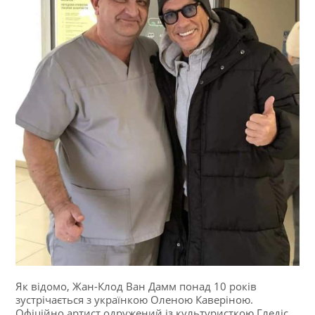
Як відомо, Жан-Клод Ван Дамм понад 10 років
зустрічається з українкою Оленою Каверіною.
Офіційно артист одружений із культуристкою Гледіс