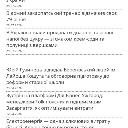
29.07.2026
Відомий закарпатський тренер відзначив своє
79-річчя
29.07.2026
В Україні почали продавати два нові газовані
напої без цукру — зі смаком крем-соди та
полуниці з вершками
29.07.2026
Юрій Гузинець відвідав Берегівський ліцей ім.
Лайоша Кошута та обговорив підготовку до
реформи старшої школи
23.04.2026
Зустріч на платформі Дія.Бізнес.Ужгород:
менеджери Tolk пояснили підприємцям
Закарпаття, як оптимізувати витрати
12.04.2026
Електроенергія — одна з ключових витрат у
бізнесі. Але чи точно ви розумієте, як