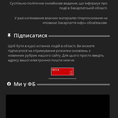
Суспільно-політичне онлайнове видання, що інформує про
події в Закарпатській області.
У разі копіювання власних матеріалів гіперпосилання на
«Новини Закарпаття інфо» обов’язкове.
Підписатися
Щоб бути в курсі останніх подій в області, Ви можете
підписатися на отримування розсилки оновлень з
новинних рубрик нашого сайту. Для цього просто введіть
адресу вашої електронної пошти нижче.
HIT.UA
5
168
438
Ми у ФБ