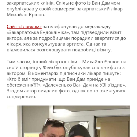
закарпатських клінік. Спільне фото із Ван Даммом
опублікував у своїй соцмережі закарпатський лікар
Михайло Єршов.
Сайт «Главком»
зателефонував до медзакладу
«Закарпатська Ендоклініка», там підтвердили візит
актора, але за подробицями порадили звертатися до
лікаря, яка консультувала артиста. Однак та
відмовилася розголошувати подробиці візиту.
Тим часом, інший лікар клініки – Михайло Єршов на
своїй сторінці у Фейсбук опублікував спільне фото з
актором. В коментарях підписники лікаря пишуть:
«Хто б зміг придумати ,що Ван Дам прийде на
обстеження?!?», «Далеченько Ван Дам на УЗІ з’їздив».
Згодом актор видалив фото, однак воно вже «гуляє»
соцмережею.