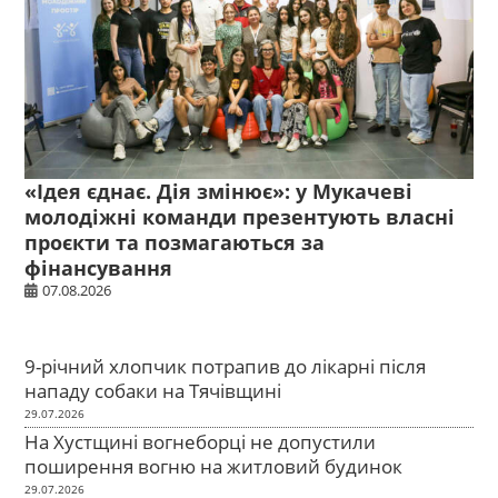
«Ідея єднає. Дія змінює»: у Мукачеві
молодіжні команди презентують власні
проєкти та позмагаються за
фінансування
07.08.2026
9-річний хлопчик потрапив до лікарні після
нападу собаки на Тячівщині
29.07.2026
На Хустщині вогнеборці не допустили
поширення вогню на житловий будинок
29.07.2026