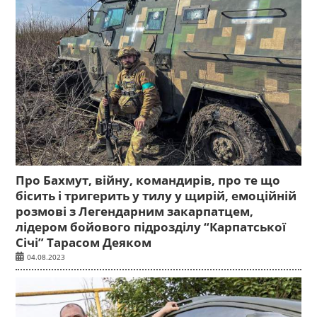
Про Бахмут, війну, командирів, про те що
бісить і тригерить у тилу у щирій, емоційній
розмові з Легендарним закарпатцем,
лідером бойового підрозділу “Карпатської
Січі” Тарасом Деяком
04.08.2023