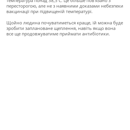
температура понад 38,5 С. Це більше пов’язано з
пересторогою, але не з наявними доказами небезпеки
вакцинації при підвищеній температурі.
Щойно людина почуватиметься краще, їй можна буде
зробити заплановане щеплення, навіть якщо вона
все ще продовжуватиме приймати антибіотики.