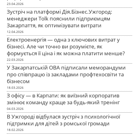
23.04.2026
Зустріч на платформі Дія.Бізнес.Ужгород:
менеджери Tolk пояснили підприємцям
Закарпаття, як оптимізувати витрати
12.04.2026
Електроенергія — одна з ключових витрат у
бізнесі. Але чи точно ви розумієте, як
формується її ціна і як можна платити менше?
22.03.2026
У Закарпатській ОВА підписали меморандуми
про співпрацю із закладами профтехосвіти та
бізнесом
18.03.2026
З офісу — в Карпати: як виїзний корпоратив
змінює команду краще за будь-який тренінг
04.03.2026
В Ужгороді відбулася зустріч з психологічної
підтримки для дітей з ромської громади
18.02.2026