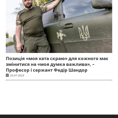
Позиція «моя хата скраю» для кожного має
змінитися на «моя думка важлива», –
Професор і сержант Федір Шандор
20.07.2023