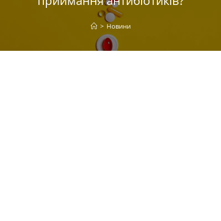
приймання антибіотиків?
>
Новини