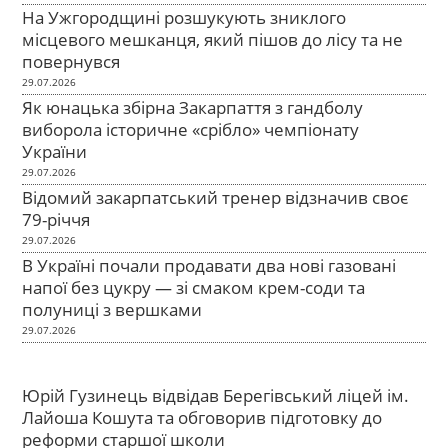
На Ужгородщині розшукують зниклого
місцевого мешканця, який пішов до лісу та не
повернувся
29.07.2026
Як юнацька збірна Закарпаття з гандболу
виборола історичне «срібло» чемпіонату
України
29.07.2026
Відомий закарпатський тренер відзначив своє
79-річчя
29.07.2026
В Україні почали продавати два нові газовані
напої без цукру — зі смаком крем-соди та
полуниці з вершками
29.07.2026
Юрій Гузинець відвідав Берегівський ліцей ім.
Лайоша Кошута та обговорив підготовку до
реформи старшої школи