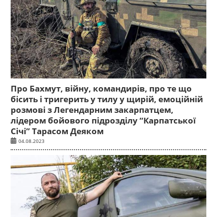
Про Бахмут, війну, командирів, про те що
бісить і тригерить у тилу у щирій, емоційній
розмові з Легендарним закарпатцем,
лідером бойового підрозділу “Карпатської
Січі” Тарасом Деяком
04.08.2023