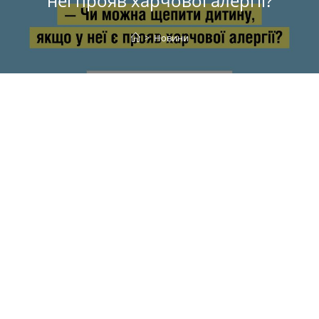
неї прояв харчової алергії?
>
Новини