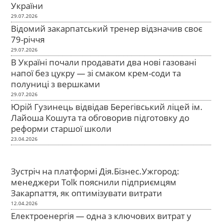
України
29.07.2026
Відомий закарпатський тренер відзначив своє
79-річчя
29.07.2026
В Україні почали продавати два нові газовані
напої без цукру — зі смаком крем-соди та
полуниці з вершками
29.07.2026
Юрій Гузинець відвідав Берегівський ліцей ім.
Лайоша Кошута та обговорив підготовку до
реформи старшої школи
23.04.2026
Зустріч на платформі Дія.Бізнес.Ужгород:
менеджери Tolk пояснили підприємцям
Закарпаття, як оптимізувати витрати
12.04.2026
Електроенергія — одна з ключових витрат у