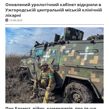
Оновлений урологічний кабінет відкрили в
Ужгородській центральній міській клінічній
лікарні
15.08.2023
Про Бахмут, війну, командирів, про те що