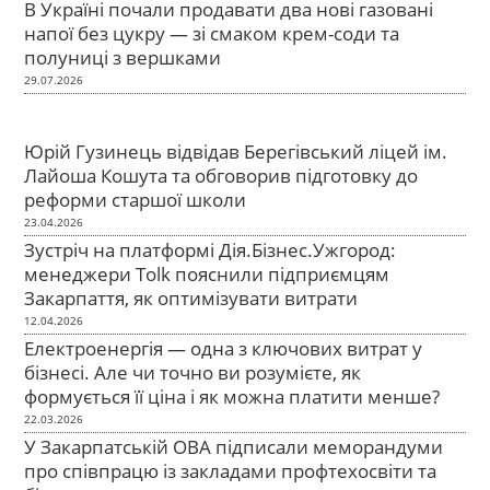
В Україні почали продавати два нові газовані
напої без цукру — зі смаком крем-соди та
полуниці з вершками
29.07.2026
Юрій Гузинець відвідав Берегівський ліцей ім.
Лайоша Кошута та обговорив підготовку до
реформи старшої школи
23.04.2026
Зустріч на платформі Дія.Бізнес.Ужгород:
менеджери Tolk пояснили підприємцям
Закарпаття, як оптимізувати витрати
12.04.2026
Електроенергія — одна з ключових витрат у
бізнесі. Але чи точно ви розумієте, як
формується її ціна і як можна платити менше?
22.03.2026
У Закарпатській ОВА підписали меморандуми
про співпрацю із закладами профтехосвіти та