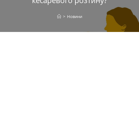
кесаревого розтину?
>
Новини