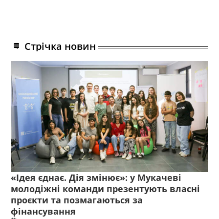
Стрічка новин
«Ідея єднає. Дія змінює»: у Мукачеві
молодіжні команди презентують власні
проєкти та позмагаються за
фінансування