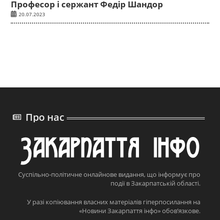
Професор і сержант Федір Шандор
20.07.2023
Про нас
Суспільно-політичне онлайнове видання, що інформує про
події в Закарпатській області.
У разі копіювання власних матеріалів гіперпосилання на
«Новини Закарпаття інфо» обов’язкове.