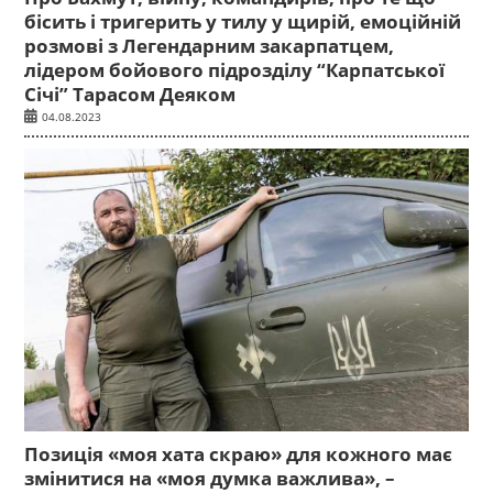
бісить і тригерить у тилу у щирій, емоційній
розмові з Легендарним закарпатцем,
лідером бойового підрозділу “Карпатської
Січі” Тарасом Деяком
04.08.2023
Позиція «моя хата скраю» для кожного має
змінитися на «моя думка важлива», –