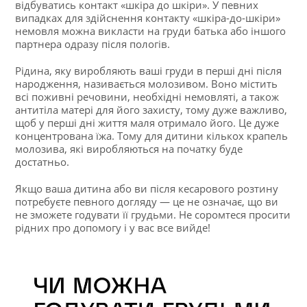
відбуватись контакт «шкіра до шкіри». У певних
випадках для здійснення контакту «шкіра-до-шкіри»
немовля можна викласти на груди батька або іншого
партнера одразу після пологів.
Рідина, яку виробляють ваші груди в перші дні після
народження, називається молозивом. Воно містить
всі поживні речовини, необхідні немовляті, а також
антитіла матері для його захисту, тому дуже важливо,
щоб у перші дні життя маля отримало його. Це дуже
концентрована їжа. Тому для дитини кількох крапель
молозива, які виробляються на початку буде
достатньо.
Якщо ваша дитина або ви після кесарового розтину
потребуєте певного догляду — це не означає, що ви
не зможете годувати її грудьми. Не соромтеся просити
рідних про допомогу і у вас все вийде!