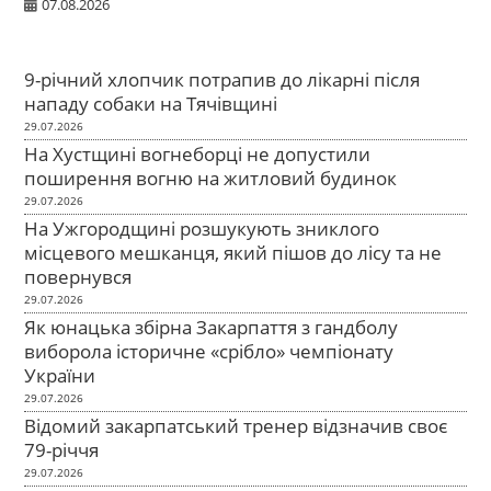
07.08.2026
9-річний хлопчик потрапив до лікарні після
нападу собаки на Тячівщині
29.07.2026
На Хустщині вогнеборці не допустили
поширення вогню на житловий будинок
29.07.2026
На Ужгородщині розшукують зниклого
місцевого мешканця, який пішов до лісу та не
повернувся
29.07.2026
Як юнацька збірна Закарпаття з гандболу
виборола історичне «срібло» чемпіонату
України
29.07.2026
Відомий закарпатський тренер відзначив своє
79-річчя
29.07.2026