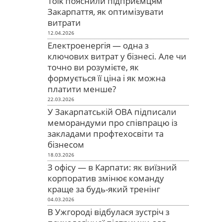
Tolk пояснили підприємцям
Закарпаття, як оптимізувати
витрати
12.04.2026
Електроенергія — одна з
ключових витрат у бізнесі. Але чи
точно ви розумієте, як
формується її ціна і як можна
платити менше?
22.03.2026
У Закарпатській ОВА підписали
меморандуми про співпрацю із
закладами профтехосвіти та
бізнесом
18.03.2026
З офісу — в Карпати: як виїзний
корпоратив змінює команду
краще за будь-який тренінг
04.03.2026
В Ужгороді відбулася зустріч з