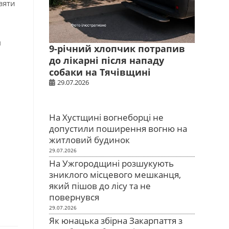
зяти
м
9-річний хлопчик потрапив
до лікарні після нападу
собаки на Тячівщині
29.07.2026
На Хустщині вогнеборці не
допустили поширення вогню на
житловий будинок
29.07.2026
На Ужгородщині розшукують
зниклого місцевого мешканця,
який пішов до лісу та не
повернувся
29.07.2026
Як юнацька збірна Закарпаття з