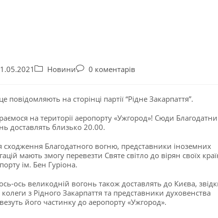
1.05.2021
Новини
0 коментарів
це повідомляють на сторінці партії “Рідне Закарпаття”.
раємося на території аеропорту «Ужгород»! Сюди Благодатн
нь доставлять близько 20.00.
я сходження Благодатного вогню, представники іноземних
гацій мають змогу перевезти Святе світло до вірян своїх краї
порту ім. Бен Гуріона.
ось-ось великодній вогонь також доставлять до Києва, звідк
 колеги з Рідного Закарпаття та представники духовенства
везуть його частинку до аеропорту «Ужгород».