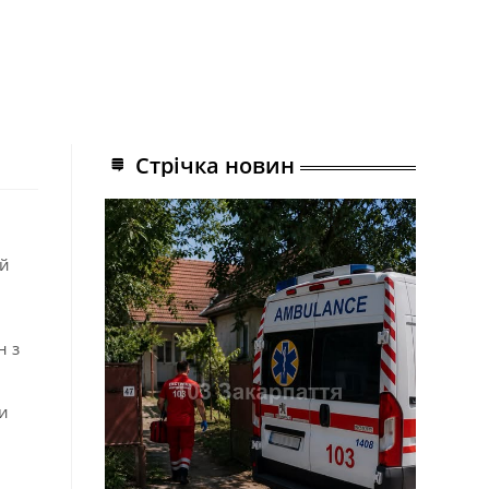
Стрічка новин
ий
н з
и