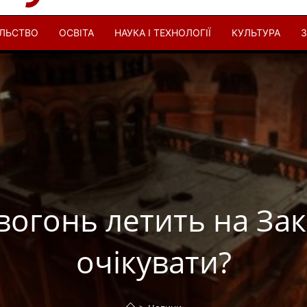
ІЛЬСТВО
ОСВІТА
НАУКА І ТЕХНОЛОГІЇ
КУЛЬТУРА
З
вогонь летить на Зак
очікувати?