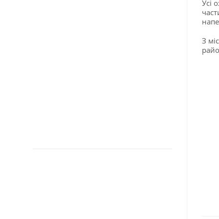
Усі 
част
напе
З мі
райо