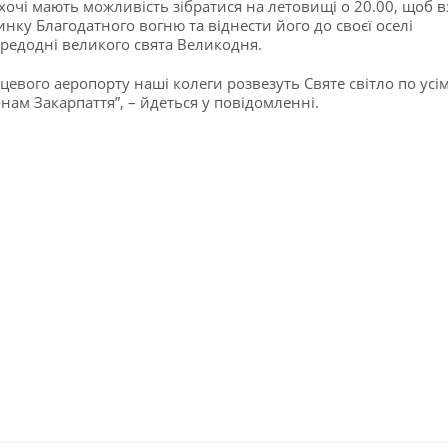
охочі мають можливість зібратися на летовищі о 20.00, щоб в
инку Благодатного вогню та віднести його до своєї оселі
редодні великого свята Великодня.
сцевого аеропорту наші колеги розвезуть Святе світло по усі
нам Закарпаття”, – йдеться у повідомленні.