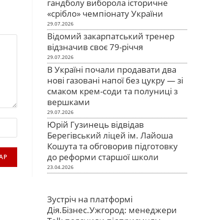
гандболу виборола історичне
«срібло» чемпіонату України
29.07.2026
Відомий закарпатський тренер
відзначив своє 79-річчя
29.07.2026
В Україні почали продавати два
нові газовані напої без цукру — зі
смаком крем-соди та полуниці з
вершками
29.07.2026
Юрій Гузинець відвідав
Берегівський ліцей ім. Лайоша
Кошута та обговорив підготовку
до реформи старшої школи
23.04.2026
Зустріч на платформі
Дія.Бізнес.Ужгород: менеджери