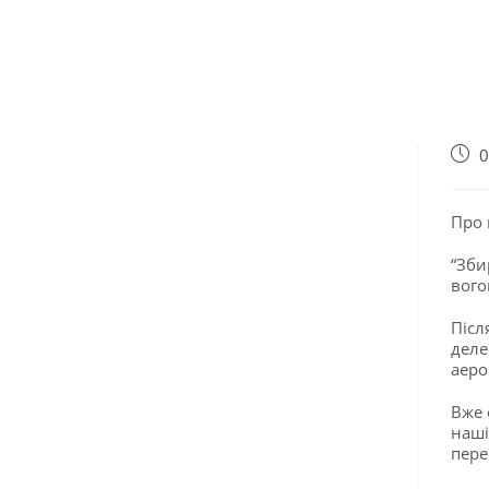
0
Про 
“Зби
вого
Післ
деле
аеро
Вже 
наші
пере