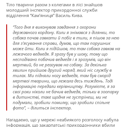
Тіло тварини разом з колегами в лісі знайшов
молодший інспектор прикордонної служби
відділення “Кам’яниця” Василь Кива.
“Того дня я виконував завдання з охорони
державного кордону. Коли я знімався з ділянки, то
собака почав гавкати й побіг в тили, я пішов за нею
для з’ясування справи, думав, що там порушник
може йти. Коли я підійшов, то там собака гавкав на
лежачого ведмедя. Я зразу був у шоку, тому що
несподівано побачив ведмедя і я зрозумів, що він
мертвий, бо не реагував на собаку. За декілька
хвилин прийшов другий наряд, який ніс службу в
тилах. Ми підняли ногу ведмедя, там був сморід
мертвої тварини, що лежала десь тиждень. Тоді
інформацію передали керівництву. Розумієте, я за
свої роки ніколи не бачив ведмедя, тільки в зоопарку
в дитинстві, таке щодня не зустрінеш, ми не
подумали, зробили помилку, що зробили спільне
фото”, – ділиться інспектор.
Нагадаємо, що у мережі неабиякого розголосу набула
інформація, що закарпатські прикордонники вбили