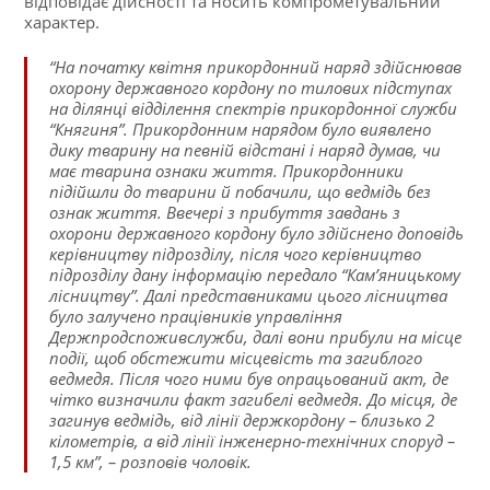
відповідає дійсності та носить компрометувальний
характер.
“На початку квітня прикордонний наряд здійснював
охорону державного кордону по тилових підступах
на ділянці відділення спектрів прикордонної служби
“Княгиня”. Прикордонним нарядом було виявлено
дику тварину на певній відстані і наряд думав, чи
має тварина ознаки життя. Прикордонники
підійшли до тварини й побачили, що ведмідь без
ознак життя. Ввечері з прибуття завдань з
охорони державного кордону було здійснено доповідь
керівництву підрозділу, після чого керівництво
підрозділу дану інформацію передало “Кам’яницькому
лісництву”. Далі представниками цього лісництва
було залучено працівників управління
Держпродспоживслужби, далі вони прибули на місце
події, щоб обстежити місцевість та загиблого
ведмедя. Після чого ними був опрацьований акт, де
чітко визначили факт загибелі ведмедя. До місця, де
загинув ведмідь, від лінії держкордону – близько 2
кілометрів, а від лінії інженерно-технічних споруд –
1,5 км”, – розповів чоловік.