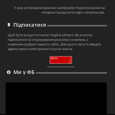
У разі копіювання власних матеріалів гіперпосилання на
«Новини Закарпаття інфо» обов’язкове.
Підписатися
Щоб бути в курсі останніх подій в області, Ви можете
підписатися на отримування розсилки оновлень з
новинних рубрик нашого сайту. Для цього просто введіть
адресу вашої електронної пошти нижче.
HIT.UA
3
44
58
Ми у ФБ