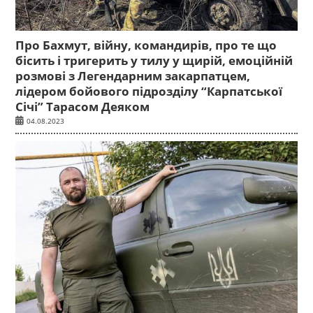
Про Бахмут, війну, командирів, про те що
бісить і тригерить у тилу у щирій, емоційній
розмові з Легендарним закарпатцем,
лідером бойового підрозділу “Карпатської
Січі” Тарасом Деяком
04.08.2023