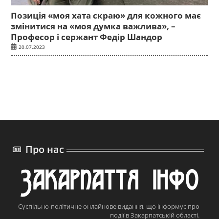
Позиція «моя хата скраю» для кожного має
змінитися на «моя думка важлива», –
Професор і сержант Федір Шандор
20.07.2023
Про нас
Суспільно-політичне онлайнове видання, що інформує про
події в Закарпатській області.