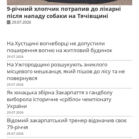
9-річний хлопчик потрапив до лікарні
після нападу собаки на Тячівщині
29.07.2026
На Хустщині вогнеборці не допустили
поширення вогню на житловий будинок
29.07.2026
На Ужгородщині розшукують зниклого
місцевого мешканця, який пішов до лісу та не
повернувся
29.07.2026
Як юнацька збірна Закарпаття з гандболу
виборола історичне «срібло» чемпіонату
України
29.07.2026
Відомий закарпатський тренер відзначив своє
79-річчя
29.07.2026