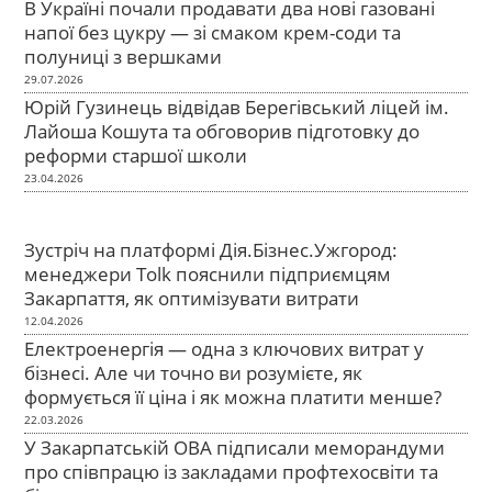
В Україні почали продавати два нові газовані
напої без цукру — зі смаком крем-соди та
полуниці з вершками
29.07.2026
Юрій Гузинець відвідав Берегівський ліцей ім.
Лайоша Кошута та обговорив підготовку до
реформи старшої школи
23.04.2026
Зустріч на платформі Дія.Бізнес.Ужгород:
менеджери Tolk пояснили підприємцям
Закарпаття, як оптимізувати витрати
12.04.2026
Електроенергія — одна з ключових витрат у
бізнесі. Але чи точно ви розумієте, як
формується її ціна і як можна платити менше?
22.03.2026
У Закарпатській ОВА підписали меморандуми
про співпрацю із закладами профтехосвіти та