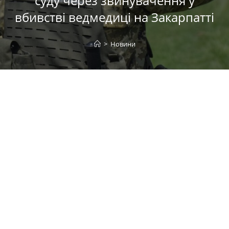
суду через звинувачення у
вбивстві ведмедиці на Закарпатті
>
Новини