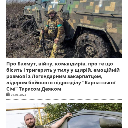
Про Бахмут, війну, командирів, про те що
бісить і тригерить у тилу у щирій, емоційній
розмові з Легендарним закарпатцем,
лідером бойового підрозділу “Карпатської
Січі” Тарасом Деяком
04.08.2023