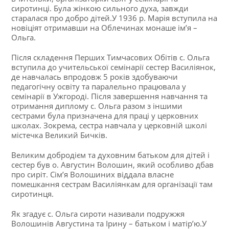
сиротинці. Була жінкою сильного духа, завжди
старалася про добро дітей.У 1936 р. Марія вступила на
новіціят отримавши на Облечинах монаше ім’я –
Ольга.
Після складення Перших Тимчасових Обітів с. Ольга
вступила до учительської семінарії сестер Василіянок,
де навчалась впродовж 5 років здобуваючи
педагогічну освіту та паралельно працювала у
семінарії в Ужгороді. Після завершення навчання та
отримання диплому с. Ольга разом з іншими
сестрами була призначена для праці у церковних
школах. Зокрема, сестра навчала у церковній школі
містечка Великий Бичків.
Великим добродієм та духовним батьком для дітей і
сестер був о. Августин Волошин, який особливо дбав
про сиріт. Сім’я Волошиних віддала власне
помешкання сестрам Василіянкам для організації там
сиротинця.
Як згадує с. Ольга сироти називали подружжя
Волошинів Августина та Ірину – батьком і матір’ю.У