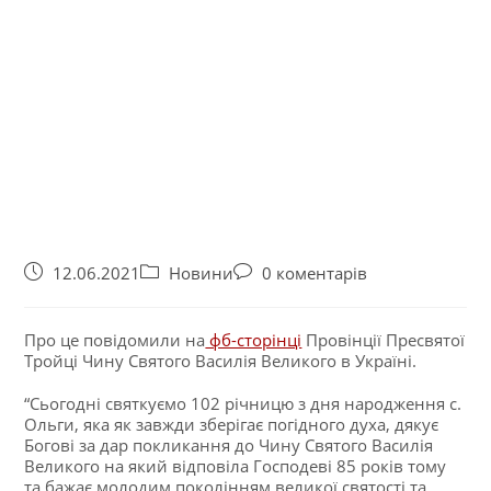
12.06.2021
Новини
0 коментарів
Про це повідомили на
фб-сторінці
Провінції Пресвятої
Тройці Чину Святого Василія Великого в Україні.
“Сьогодні святкуємо 102 річницю з дня народження с.
Ольги, яка як завжди зберігає погідного духа, дякує
Богові за дар покликання до Чину Святого Василія
Великого на який відповіла Господеві 85 років тому
та бажає молодим поколінням великої святості та