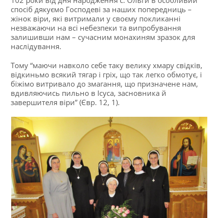
спосіб дякуємо Господеві за наших попередниць –
жінок віри, які витримали у своєму покликанні
незважаючи на всі небезпеки та випробування
залишивши нам – сучасним монахиням зразок для
наслідування.
Тому “маючи навколо себе таку велику хмару свідків,
відкиньмо всякий тягар і гріх, що так легко обмотує, і
біжімо витривало до змагання, що призначене нам,
вдивляючись пильно в Ісуса, засновника й
завершителя віри” (Євр. 12, 1).