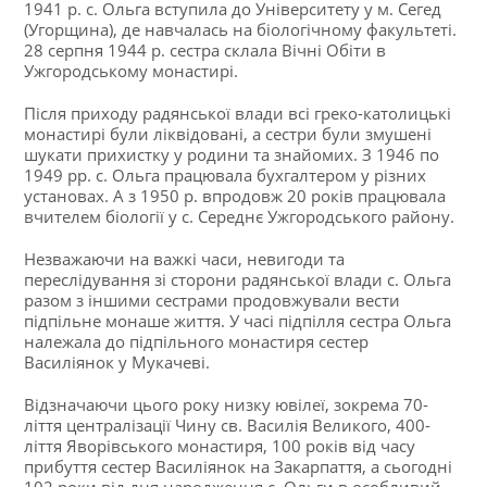
1941 р. с. Ольга вступила до Університету у м. Сегед
(Угорщина), де навчалась на біологічному факультеті.
28 серпня 1944 р. сестра склала Вічні Обіти в
Ужгородському монастирі.
Після приходу радянської влади всі греко-католицькі
монастирі були ліквідовані, а сестри були змушені
шукати прихистку у родини та знайомих. З 1946 по
1949 рр. с. Ольга працювала бухгалтером у різних
установах. А з 1950 р. впродовж 20 років працювала
вчителем біології у с. Середнє Ужгородського району.
Незважаючи на важкі часи, невигоди та
переслідування зі сторони радянської влади с. Ольга
разом з іншими сестрами продовжували вести
підпільне монаше життя. У часі підпілля сестра Ольга
належала до підпільного монастиря сестер
Василіянок у Мукачеві.
Відзначаючи цього року низку ювілеї, зокрема 70-
ліття централізації Чину св. Василія Великого, 400-
ліття Яворівського монастиря, 100 років від часу
прибуття сестер Василіянок на Закарпаття, а сьогодні
102 роки від дня народження с. Ольги в особливий