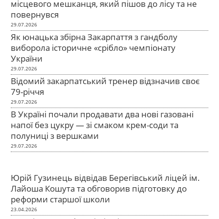
місцевого мешканця, який пішов до лісу та не
повернувся
29.07.2026
Як юнацька збірна Закарпаття з гандболу
виборола історичне «срібло» чемпіонату
України
29.07.2026
Відомий закарпатський тренер відзначив своє
79-річчя
29.07.2026
В Україні почали продавати два нові газовані
напої без цукру — зі смаком крем-соди та
полуниці з вершками
29.07.2026
Юрій Гузинець відвідав Берегівський ліцей ім.
Лайоша Кошута та обговорив підготовку до
реформи старшої школи
23.04.2026