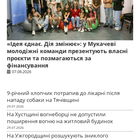
«Ідея єднає. Дія змінює»: у Мукачеві
молодіжні команди презентують власні
проєкти та позмагаються за
фінансування
07.08.2026
9-річний хлопчик потрапив до лікарні після
нападу собаки на Тячівщині
29.07.2026
На Хустщині вогнеборці не допустили
поширення вогню на житловий будинок
29.07.2026
На Ужгородщині розшукують зниклого