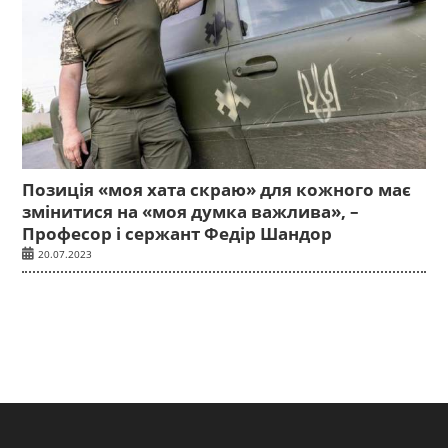
Позиція «моя хата скраю» для кожного має
змінитися на «моя думка важлива», –
Професор і сержант Федір Шандор
20.07.2023