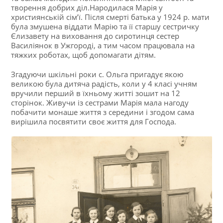
творення добрих діл.Народилася Марія у
християнській сім’ї. Після смерті батька у 1924 р. мати
була змушена віддати Марію та її старшу сестричку
Єлизавету на виховання до сиротинця сестер
Василіянок в Ужгороді, а тим часом працювала на
тяжких роботах, щоб допомагати дітям.
Згадуючи шкільні роки с. Ольга пригадує якою
великою була дитяча радість, коли у 4 класі учням
вручили перший в їхньому житті зошит на 12
сторінок. Живучи із сестрами Марія мала нагоду
побачити монаше життя з середини і згодом сама
вирішила посвятити своє життя для Господа.