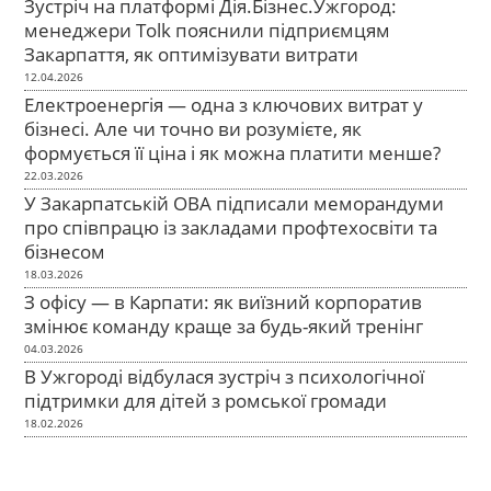
Зустріч на платформі Дія.Бізнес.Ужгород:
менеджери Tolk пояснили підприємцям
Закарпаття, як оптимізувати витрати
12.04.2026
Електроенергія — одна з ключових витрат у
бізнесі. Але чи точно ви розумієте, як
формується її ціна і як можна платити менше?
22.03.2026
У Закарпатській ОВА підписали меморандуми
про співпрацю із закладами профтехосвіти та
бізнесом
18.03.2026
З офісу — в Карпати: як виїзний корпоратив
змінює команду краще за будь-який тренінг
04.03.2026
В Ужгороді відбулася зустріч з психологічної
підтримки для дітей з ромської громади
18.02.2026