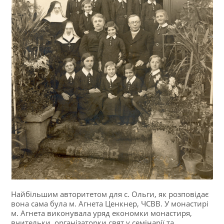
Найбільшим авторитетом для с. Ольги, як розповідає
вона сама була м. Агнета Ценкнер, ЧСВВ. У монастирі
м. Агнета виконувала уряд економки монастиря,
вчительки, організаторки свят у семінарії та