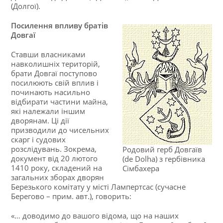
(Долгої).
Посилення впливу братів
Довгаї
Ставши власниками
навколишніх територій,
брати Довгаї поступово
посилюють свій вплив і
починають насильно
відбирати частини майна,
які належали іншим
дворянам. Ці дії
призводили до чисельних
скарг і судових
розслідувань. Зокрема,
Родовий герб Довгаїв
документ від 20 лютого
(de Dolha) з гербівника
1410 року, складений на
Сімбахера
загальних зборах дворян
Березького комітату у місті Лампертсас (сучасне
Берегово – прим. авт.), говорить:
«… доводимо до вашого відома, що на наших