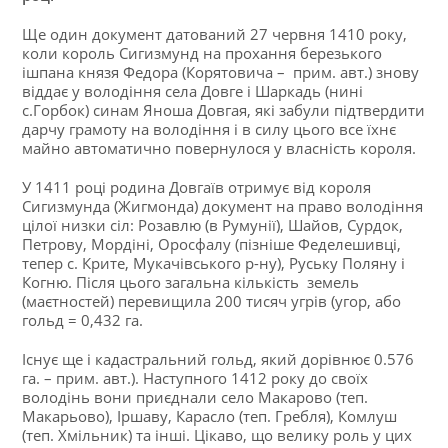
Ще один документ датований 27 червня 1410 року,
коли король Сигизмунд на прохання березького
ішпана князя Федора (Корятовича – прим. авт.) знову
віддає у володіння села Довге і Шаркадь (нині
с.Горбок) синам Яноша Довгая, які забули підтвердити
дарчу грамоту на володіння і в силу цього все їхнє
майно автоматично повернулося у власність короля.
У 1411 році родина Довгаїв отримує від короля
Сигизмунда (Жигмонда) документ на право володіння
цілої низки сіл: Розавлю (в Румунії), Шайов, Сурдок,
Петрову, Мордіні, Оросфалу (пізніше Феделешивці,
тепер с. Крите, Мукачівського р-ну), Руську Поляну і
Когню. Після цього загальна кількість земель
(маєтностей) перевищила 200 тисяч угрів (угор, або
гольд = 0,432 га.
Існує ще і кадастральний гольд, який дорівнює 0.576
га. – прим. авт.). Наступного 1412 року до своїх
володінь вони приєднали село Макарово (теп.
Макарьово), Іршаву, Карасло (теп. Гребля), Комлуш
(теп. Хмільник) та інші. Цікаво, що велику роль у цих