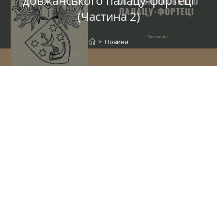
довжанського палацу-фортеці
(Частина 2)
>
Новини