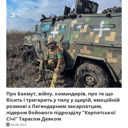
Про Бахмут, війну, командирів, про те що
бісить і тригерить у тилу у щирій, емоційній
розмові з Легендарним закарпатцем,
лідером бойового підрозділу “Карпатської
Січі” Тарасом Деяком
04.08.2023