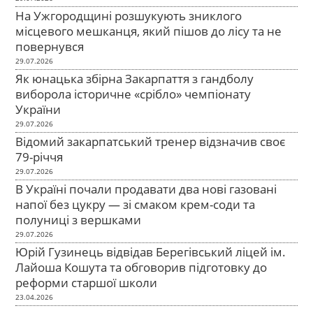
На Ужгородщині розшукують зниклого
місцевого мешканця, який пішов до лісу та не
повернувся
29.07.2026
Як юнацька збірна Закарпаття з гандболу
виборола історичне «срібло» чемпіонату
України
29.07.2026
Відомий закарпатський тренер відзначив своє
79-річчя
29.07.2026
В Україні почали продавати два нові газовані
напої без цукру — зі смаком крем-соди та
полуниці з вершками
29.07.2026
Юрій Гузинець відвідав Берегівський ліцей ім.
Лайоша Кошута та обговорив підготовку до
реформи старшої школи
23.04.2026