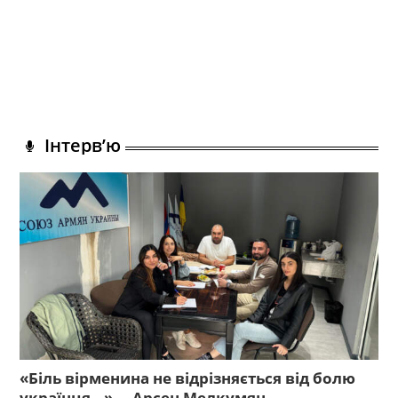
Інтерв’ю
«Біль вірменина не відрізняється від болю
українця…», – Арсен Мелкумян