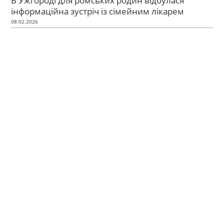
В Ужгороді для ромських родин відбулася
інформаційна зустріч із сімейним лікарем
08.02.2026