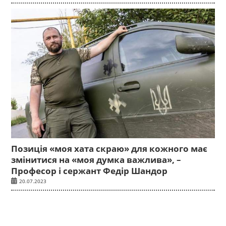
Позиція «моя хата скраю» для кожного має
змінитися на «моя думка важлива», –
Професор і сержант Федір Шандор
20.07.2023