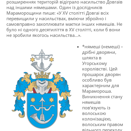
розширеннях територій відіграло насильство Довгаїв
над іншими нямешами. Один із дослідників
Мараморощини пише: «У XV столітті Довгаї всіх
перевищили у насильствах, вміючи збройно і
самовправно захоплювати маєтки інших нямешів. Не
було ні одного десятиліття в XV столітті, коли б вони
не зробили якогось насильства…».
*нямеші (немеші) –
дрібні дворяни,
шляхта в
Угорському
королівстві. Цей
прошарок дворян
особливо був
характерним для
Марамороша.
Виникнення стану
нямешів
пов’язують із
волоською
колонізацією,
волоським правом
вільного переходу