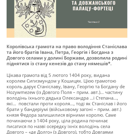
Королівська грамота на право володіння Станіслава
та його братів Івана, Петра, Георгія і Богдана з
Довгого селами у долині Боржави, дозволила родині
піднятися із стану кенезів до стану нямешів*.
Цікава грамота від 5 лютого 1404 року, видана
королем Сигизмундом у Кошицях. Цією грамотою
король дарує Станіславу, Івану, Георгію та Богдану de
Hozywmezew (із Довгого Поля – прим. авт.)… частину
володінь їхнього дядька Олександра …і Степана…,
які… повстали проти короля…, тоді як Станіслав і його
брати у бандеріумі (військовому загоні – прим. авт.)
князя Федора залишилися вірними королю. Саме
починаючи з 1404 року, ціла родина починає
писатися по назві осередку їхніх володінь села
Довгого – «де Долго» (з Довгого), тобто Довгаями