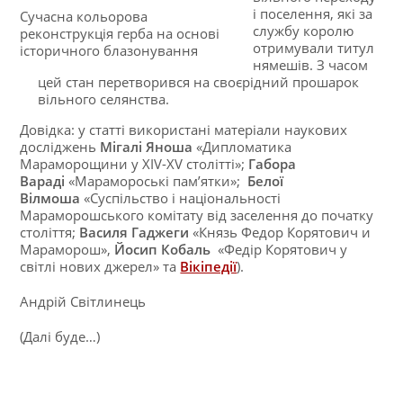
і поселення, які за
Сучасна кольорова
службу королю
реконструкція герба на основі
отримували титул
історичного блазонування
нямешів. З часом
цей стан перетворився на своєрідний прошарок
вільного селянства.
Довідка: у статті використані матеріали наукових
досліджень
Мігалі Яноша
«Дипломатика
Мараморощини у XIV-XV столітті»;
Габора
Вараді
«Марамороські пам’ятки»;
Белої
Вілмоша
«Суспільство і національності
Мараморошського комітату від заселення до початку
століття;
Василя Гаджеги
«Князь Федор Корятович и
Мараморош»,
Йосип Кобаль
«Федір Корятович у
світлі нових джерел» та
Вікіпедії
).
Андрій Світлинець
(Далі буде…)