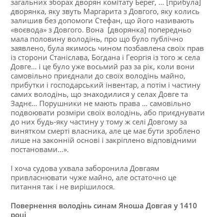
загальних зборах дворян комітату Берег, … [прибула]
дворянка, яку звуть Маргарита з Довгого, яку колись
залишив без допомоги Стефан, що його називають
«воєвода» з Довгого. Вона [дворянка] попередньо
мала половину володінь, про що було публічно
заявлено, була якимось чином позбавлена своїх прав
із сторони Станіслава, Богдана і Георгія із того ж села
Довге… і це було уже восьмий раз за рік, коли вони
самовільно приєднали до своїх володінь майно,
прибутки і господарський інвентар, а потім і частину
самих володінь, що знаходилися у селах Довге та
Заднє… Порушники не мають права … самовільно
подвоювати розміри своїх володінь, або приєднувати
до них будь-яку частину у тому ж селі Довгому за
винятком смерті власника, але це має бути зроблено
лише на законній основі і закріплено відповідними
постановами…».
І хоча судова ухвала заборонила Довгаям
привласнювати чуже майно, але остаточно це
питання так і не вирішилося.
Повернення володінь синам Яноша Довгая у 1410
році