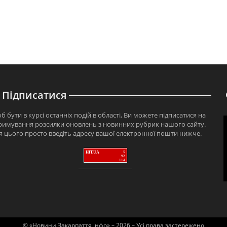
Підписатися
б бути в курсі останніх подій в області, Ви можете підписатися на
римування розсилки оновлень з новинних рубрик нашого сайту.
я цього просто введіть адресу вашої електронної пошти нижче.
HIT.UA
5
92
114
© «Новини Закарпаття інфо» – 2026 – Усі права застережено