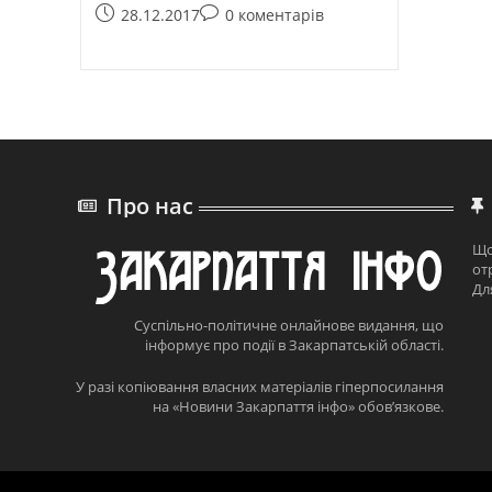
28.12.2017
0 коментарів
Про нас
Що
от
Дл
Суспільно-політичне онлайнове видання, що
інформує про події в Закарпатській області.
У разі копіювання власних матеріалів гіперпосилання
на «Новини Закарпаття інфо» обов’язкове.