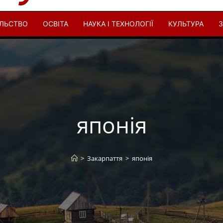
ІЛЬСТВО
ОСВІТА
НАУКА І ТЕХНОЛОГІЇ
КУЛЬТУРА
З
японія
>
Закарпаття
>
японія