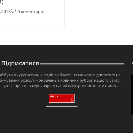
О)
3.2018
0 коментарів
Підписатися
б бути в курсі останніх подій в області, Ви можете підписатися на
римування розсилки оновлень з новинних рубрик нашого сайту.
я цього просто введіть адресу вашої електронної пошти нижче.
HIT.UA
2
14
15