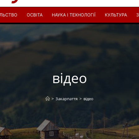
ІЛЬСТВО
ОСВІТА
НАУКА І ТЕХНОЛОГІЇ
КУЛЬТУРА
З
відео
>
Закарпаття
>
відео