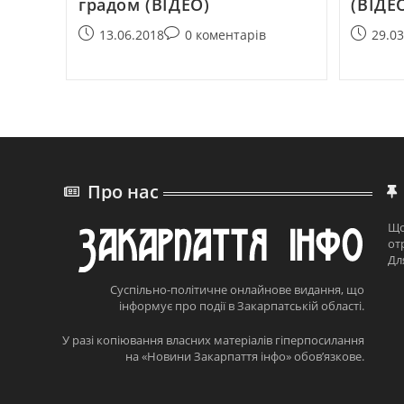
градом (ВІДЕО)
(ВІДЕ
13.06.2018
0 коментарів
29.0
Про нас
Що
от
Дл
Суспільно-політичне онлайнове видання, що
інформує про події в Закарпатській області.
У разі копіювання власних матеріалів гіперпосилання
на «Новини Закарпаття інфо» обов’язкове.