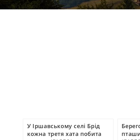
У Іршавському селі Брід
Берег
кожна третя хата побита
пташи