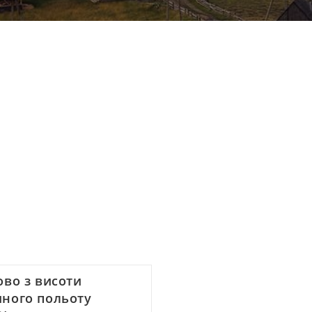
ово з висоти
ного польоту