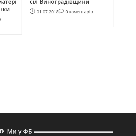
матері
сіл Виноградівщини
учки
01.07.2018
0 коментарів
в
Ми у ФБ