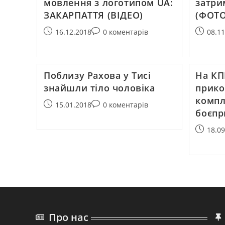
мовлення з логотипом UA:
затри
ЗАКАРПАТТЯ (ВІДЕО)
(ФОТО
16.12.2018
0 коментарів
08.1
Поблизу Рахова у Тисі
На КП
знайшли тіло чоловіка
прико
компл
15.01.2018
0 коментарів
боєпр
18.0
Про нас