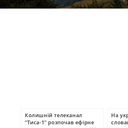
Колишній телеканал
На ук
“Тиса-1” розпочав ефірне
слова