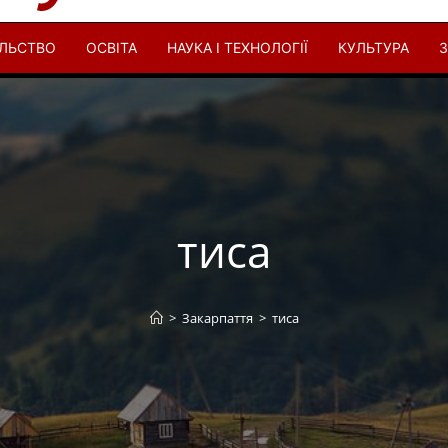
ІЛЬСТВО
ОСВІТА
НАУКА І ТЕХНОЛОГІЇ
КУЛЬТУРА
З
тиса
>
Закарпаття
>
тиса