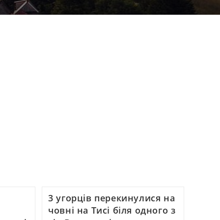
3 угорців перекинулися на
човні на Тисі біля одного з