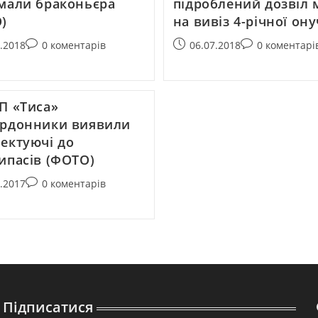
мали браконьєра
підроблений дозвіл 
)
на вивіз 4-річної он
1.2018
0 коментарів
06.07.2018
0 коментарі
П «Тиса»
рдонники виявили
ектуючі до
ипасів (ФОТО)
9.2017
0 коментарів
Підписатися