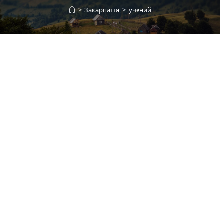
>
Закарпаття
>
учений