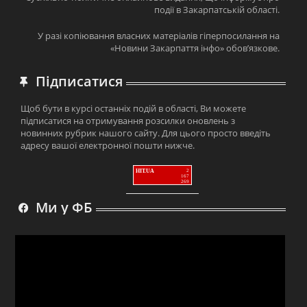
події в Закарпатській області.
У разі копіювання власних матеріалів гіперпосилання на
«Новини Закарпаття інфо» обов’язкове.
Підписатися
Щоб бути в курсі останніх подій в області, Ви можете
підписатися на отримування розсилки оновлень з
новинних рубрик нашого сайту. Для цього просто введіть
адресу вашої електронної пошти нижче.
HIT.UA
2
167
269
Ми у ФБ