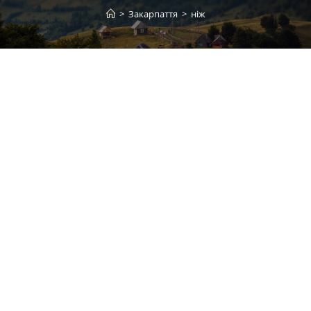
>
Закарпаття
>
ніж