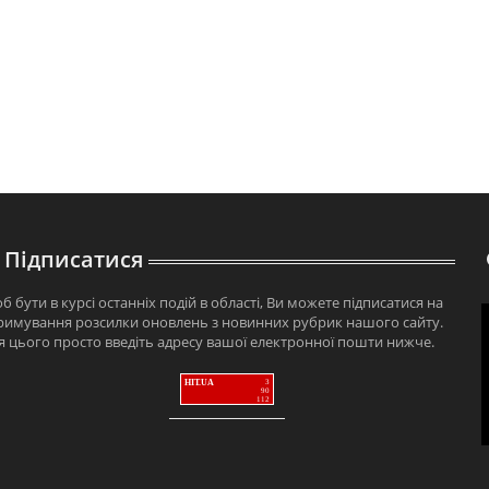
Підписатися
б бути в курсі останніх подій в області, Ви можете підписатися на
римування розсилки оновлень з новинних рубрик нашого сайту.
я цього просто введіть адресу вашої електронної пошти нижче.
HIT.UA
3
90
112