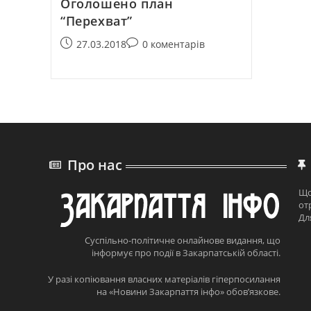
Оголошено план
“Перехват”
27.03.2018
0 коментарів
Про нас
Що
от
Дл
Суспільно-політичне онлайнове видання, що
інформує про події в Закарпатській області.
У разі копіювання власних матеріалів гіперпосилання
на «Новини Закарпаття інфо» обов’язкове.