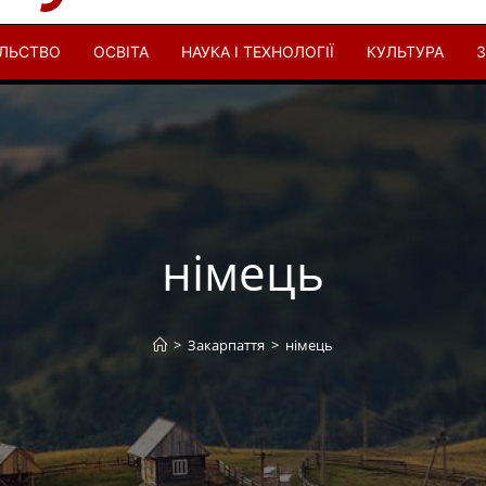
ІЛЬСТВО
ОСВІТА
НАУКА І ТЕХНОЛОГІЇ
КУЛЬТУРА
З
німець
>
Закарпаття
>
німець