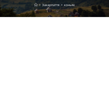
>
Закарпаття
>
коньяк